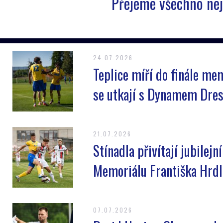
Přejeme všechno nejl
24.07.2026
Teplice míří do finále mem
se utkají s Dynamem Dre
21.07.2026
Stínadla přivítají jubilejn
Memoriálu Františka Hrdl
07.07.2026