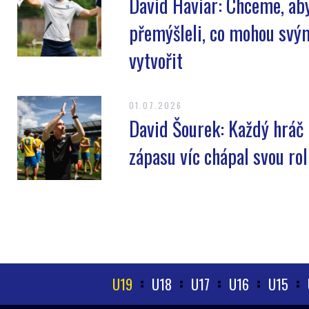
David Haviar: Chceme, ab
přemýšleli, co mohou sv
vytvořit
01.07.2026
David Šourek: Každý hráč
zápasu víc chápal svou rol
U19
U18
U17
U16
U15