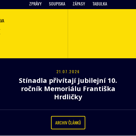
ZPRÁVY
SOUPISKA
ZÁPASY
TABULKA
ÁVA
E
21.07.2026
Stínadla přivítají jubilejní 10.
ročník Memoriálu Františka
Hrdličky
ARCHIV ČLÁNKŮ