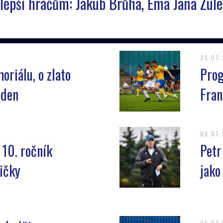
epší hráčům: Jakub Brůha, Ema Jana Zuleg
23.07
oriálu, o zlato
Prog
sden
Fran
09.07
í 10. ročník
Petr
ičky
jako
05.07