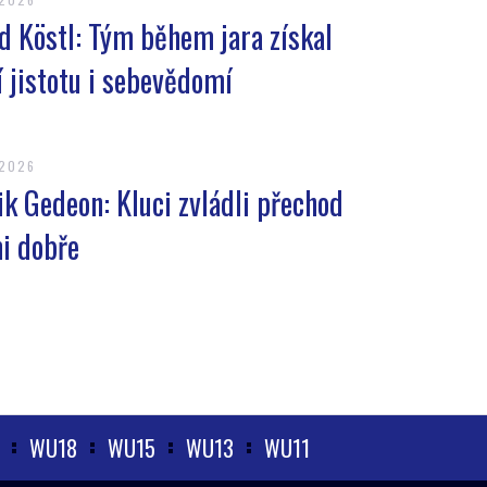
d Köstl: Tým během jara získal
í jistotu i sebevědomí
.2026
ik Gedeon: Kluci zvládli přechod
i dobře
WU18
WU15
WU13
WU11