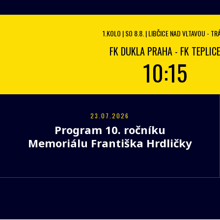
1.KOLO | SO 8.8. | LIBČICE NAD VLTAVOU - TR
FK DUKLA PRAHA - FK TEPLIC
10:15
23.07.2026
Program 10. ročníku
Memoriálu Františka Hrdličky