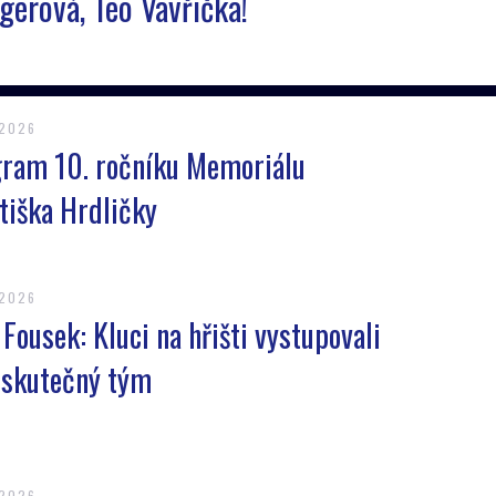
erová, Teo Vavřička!
.2026
ram 10. ročníku Memoriálu
tiška Hrdličky
.2026
 Fousek: Kluci na hřišti vystupovali
 skutečný tým
.2026