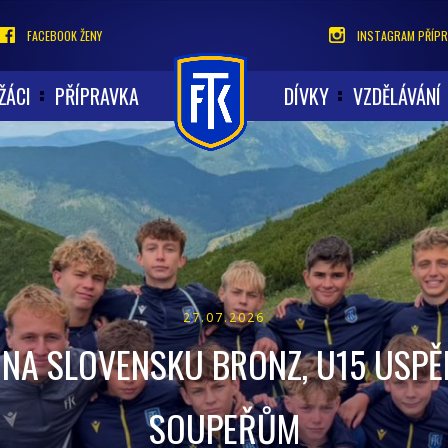
FACEBOOK ŽENY
INSTAGRAM PŘÍPR
ŽÁCI
PŘÍPRAVKA
DÍVKY
VZDĚLÁVÁNÍ
27.07.2026
NA SLOVENSKU BRONZ, U15 USPĚ
SOUPEŘŮM