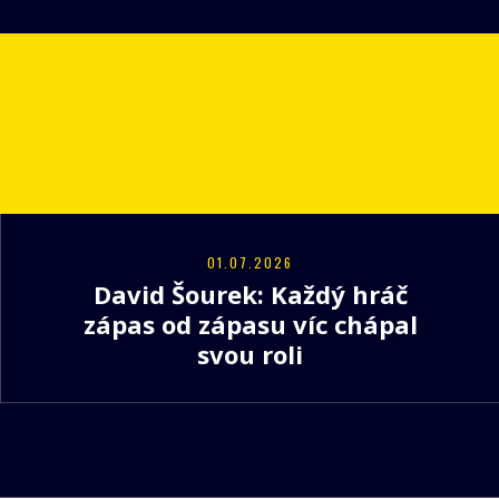
01.07.2026
David Šourek: Každý hráč
zápas od zápasu víc chápal
svou roli