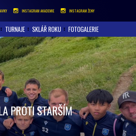
AVKY
INSTAGRAM AKADEMIE
INSTAGRAM ŽENY
TURNAJE
SKLÁŘ ROKU
FOTOGALERIE
LA PROTI STARŠÍM