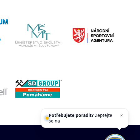
Potřebujete poradit?
Zeptejte
se našeho asistenta
Chettyho
.