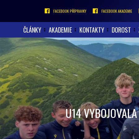
FACEBOOK PŘÍPRAVKY
FACEBOOK AKADEMIE
ČLÁNKY
AKADEMIE
KONTAKTY
DOROST
U14 VYBOJOVALA 