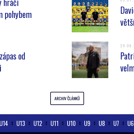
y hráči
Davi
ým pohybem
větš
29.06
 zápas od
Patr
i
velm
ARCHIV ČLÁNKŮ
U14
U13
U12
U11
U10
U9
U8
U7
U6