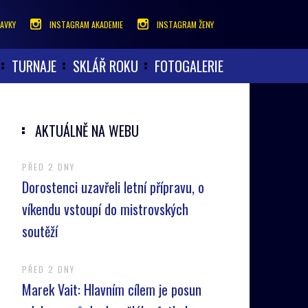
AVKY
INSTAGRAM AKADEMIE
INSTAGRAM ŽENY
TURNAJE
SKLÁŘ ROKU
FOTOGALERIE
AKTUÁLNĚ NA WEBU
PŘED 2 DNY
Dorostenci uzavřeli letní přípravu, o
víkendu vstoupí do mistrovských
soutěží
PŘED 2 DNY
Marek Vait: Hlavním cílem je posun