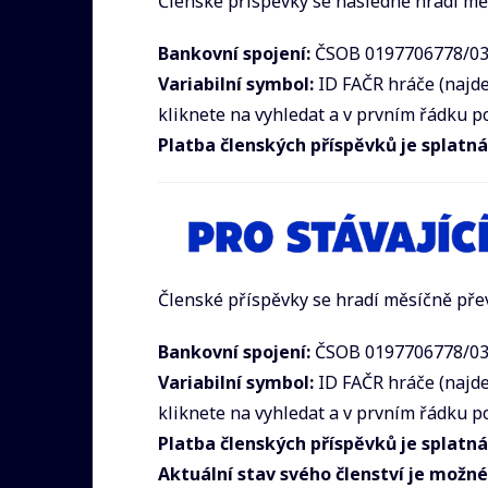
Členské příspěvky se následně hradí m
Bankovní spojení:
ČSOB 0197706778/0
Variabilní symbol:
ID FAČR hráče (najd
kliknete na vyhledat a v prvním řádku 
Platba členských příspěvků je splatn
Členské příspěvky se hradí měsíčně pře
Bankovní spojení:
ČSOB 0197706778/0
Variabilní symbol:
ID FAČR hráče (najd
kliknete na vyhledat a v prvním řádku 
Platba členských příspěvků je splatn
Aktuální stav svého členství je možné