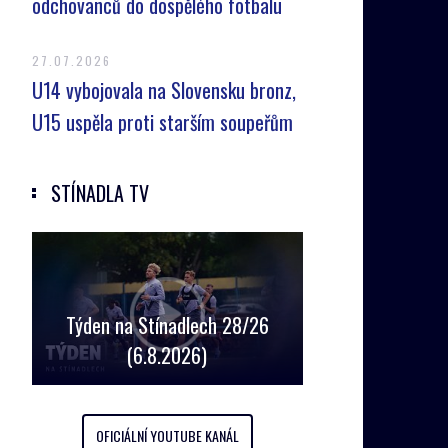
odchovanců do dospělého fotbalu
27.07.2026
U14 vybojovala na Slovensku bronz,
U15 uspěla proti starším soupeřům
STÍNADLA TV
Týden na Stínadlech 28/26
(6.8.2026)
OFICIÁLNÍ YOUTUBE KANÁL