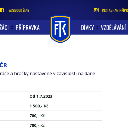
FACEBOOK ŽENY
INSTAGRAM PŘÍPR
ŽÁCI
PŘÍPRAVKA
DÍVKY
VZDĚLÁVÁNÍ
AČR
ráče a hráčky nastavené v závislosti na dané
Od 1.7.2023
1 500,-
Kč
700,-
Kč
700,-
Kč