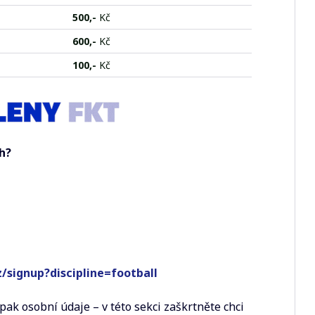
500,-
Kč
600,-
Kč
100,-
Kč
h?
cz/signup?discipline=football
pak osobní údaje – v této sekci zaškrtněte chci