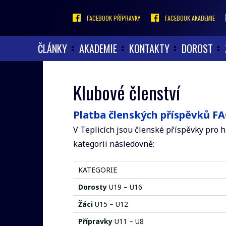
FACEBOOK PŘÍPRAVKY
FACEBOOK AKADEMIE
ČLÁNKY
AKADEMIE
KONTAKTY
DOROST
Klubové členství
Platba členských příspěvků F
V Teplicích jsou členské příspěvky pro h
kategorii následovně:
KATEGORIE
Dorosty
U19 – U16
Žáci
U15 – U12
Přípravky
U11 – U8