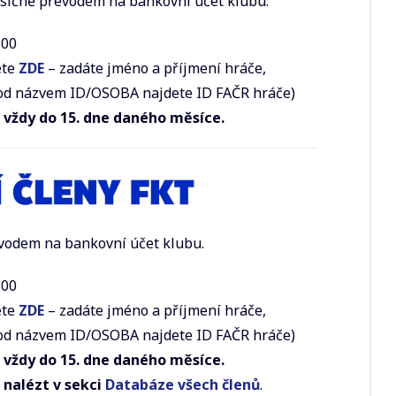
ěsíčně převodem na bankovní účet klubu.
300
ete
ZDE
– zadáte jméno a příjmení hráče,
pod názvem ID/OSOBA najdete ID FAČR hráče)
á vždy do
15. dne daného měsíce.
vodem na bankovní účet klubu.
300
ete
ZDE
– zadáte jméno a příjmení hráče,
pod názvem ID/OSOBA najdete ID FAČR hráče)
á vždy do
15. dne daného měsíce.
 nalézt v sekci
Databáze všech členů
.