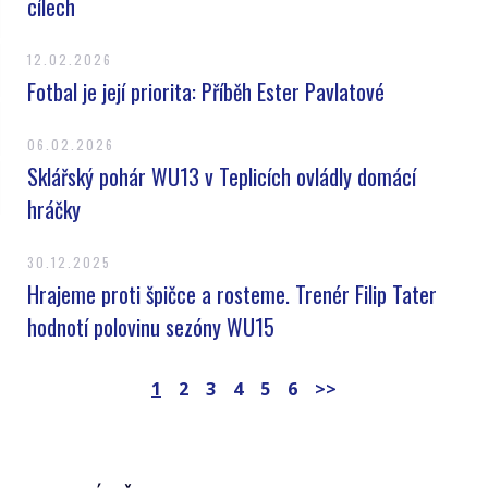
cílech
12.02.2026
Fotbal je její priorita: Příběh Ester Pavlatové
06.02.2026
Sklářský pohár WU13 v Teplicích ovládly domácí
hráčky
30.12.2025
Hrajeme proti špičce a rosteme. Trenér Filip Tater
hodnotí polovinu sezóny WU15
1
2
3
4
5
6
>>