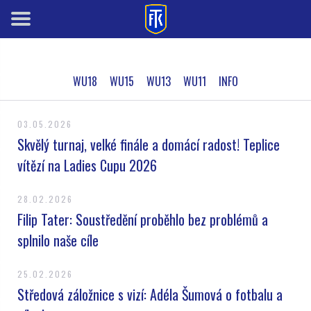
WU18
WU15
WU13
WU11
INFO
03.05.2026
Skvělý turnaj, velké finále a domácí radost! Teplice
vítězí na Ladies Cupu 2026
28.02.2026
Filip Tater: Soustředění proběhlo bez problémů a
splnilo naše cíle
25.02.2026
Středová záložnice s vizí: Adéla Šumová o fotbalu a