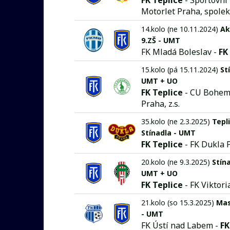
FK Teplice
- Sportovní
Motorlet Praha, spolek
14.kolo (ne 10.11.2024)
Ak
9.ZŠ - UMT
FK Mladá Boleslav -
FK
15.kolo (pá 15.11.2024)
St
UMT + UO
FK Teplice
- CU Bohem
Praha, z.s.
35.kolo (ne 2.3.2025)
Tepli
Stínadla - UMT
FK Teplice
- FK Dukla 
20.kolo (ne 9.3.2025)
Stína
UMT + UO
FK Teplice
- FK Viktori
21.kolo (so 15.3.2025)
Mas
- UMT
FK Ústí nad Labem -
FK