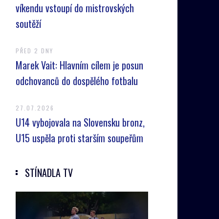
víkendu vstoupí do mistrovských
soutěží
PŘED 2 DNY
Marek Vait: Hlavním cílem je posun
odchovanců do dospělého fotbalu
27.07.2026
U14 vybojovala na Slovensku bronz,
U15 uspěla proti starším soupeřům
STÍNADLA TV