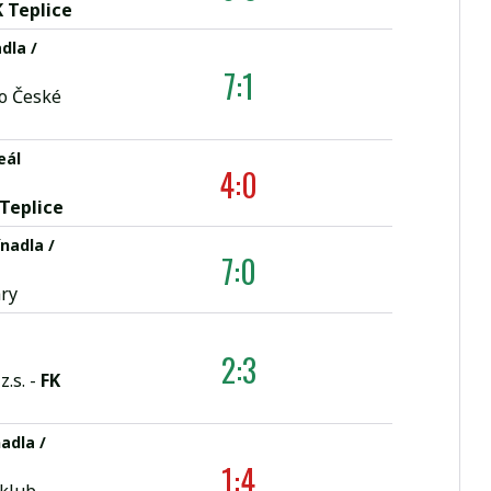
K Teplice
dla /
7:1
o České
eál
4:0
 Teplice
ínadla /
7:0
ary
2:3
.s. -
FK
nadla /
1:4