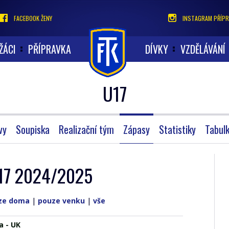
FACEBOOK ŽENY
INSTAGRAM PŘÍPR
ŽÁCI
PŘÍPRAVKA
DÍVKY
VZDĚLÁVÁNÍ
U17
vy
Soupiska
Realizační tým
Zápasy
Statistiky
Tabul
 U17 2024/2025
ze doma
|
pouze venku
|
vše
a - UK