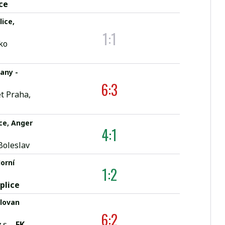
ce
lice,
1:1
ko
any -
6:3
t Praha,
ce, Anger
4:1
Boleslav
orní
1:2
plice
Slovan
6:2
s. -
FK