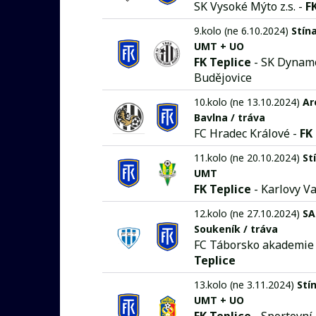
SK Vysoké Mýto z.s. -
F
9.kolo (ne 6.10.2024)
Stína
UMT + UO
FK Teplice
- SK Dynam
Budějovice
10.kolo (ne 13.10.2024)
Ar
Bavlna / tráva
FC Hradec Králové -
FK
11.kolo (ne 20.10.2024)
St
UMT
FK Teplice
- Karlovy V
12.kolo (ne 27.10.2024)
SA
Soukeník / tráva
FC Táborsko akademie z
Teplice
13.kolo (ne 3.11.2024)
Stí
UMT + UO