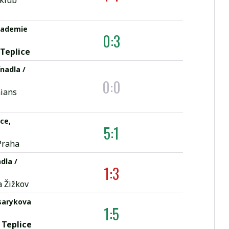
 klub
ademie
0:3
 Teplice
ínadla /
0:0
ians
ce,
5:1
Praha
dla /
1:3
a Žižkov
arykova
1:5
 Teplice