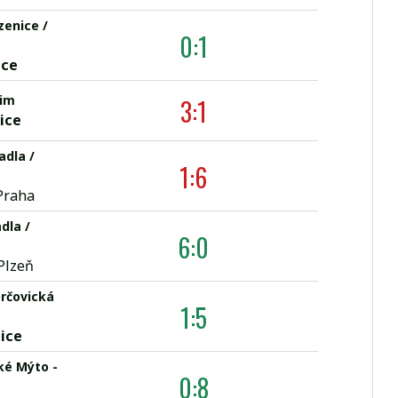
zenice /
0:1
ice
im
3:1
ice
adla /
1:6
 Praha
dla /
6:0
Plzeň
rčovická
1:5
lice
ké Mýto -
0:8