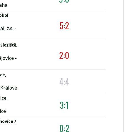
aha
okol
5:2
, z.s. -
Složiště,
2:0
ovice -
ce,
4:4
 Králové
ice,
3:1
ice
hovice /
0:2