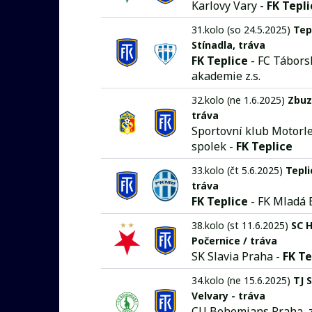
Karlovy Vary -
FK Tepli
31.kolo (so 24.5.2025)
Tep
Stínadla, tráva
FK Teplice
- FC Tábors
akademie z.s.
32.kolo (ne 1.6.2025)
Zbuz
tráva
Sportovní klub Motorle
spolek -
FK Teplice
33.kolo (čt 5.6.2025)
Tepli
tráva
FK Teplice
- FK Mladá 
38.kolo (st 11.6.2025)
SC H
Počernice / tráva
SK Slavia Praha -
FK Te
34.kolo (ne 15.6.2025)
TJ 
Velvary - tráva
CU Bohemians Praha, z.