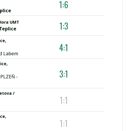
1:6
plice
 Hora UMT
1:3
Teplice
ce,
4:1
ad Labem
ice,
3:1
 PLZEŇ -
etova /
1:1
ce,
1:1