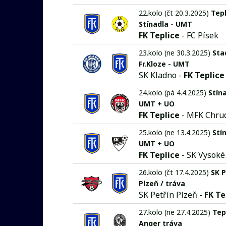
22.kolo (čt 20.3.2025)
Tepl
Stínadla - UMT
FK Teplice
- FC Písek
23.kolo (ne 30.3.2025)
Sta
Fr.Kloze - UMT
SK Kladno -
FK Teplice
24.kolo (pá 4.4.2025)
Stína
UMT + UO
FK Teplice
- MFK Chru
25.kolo (ne 13.4.2025)
Stí
UMT + UO
FK Teplice
- SK Vysoké 
26.kolo (čt 17.4.2025)
SK P
Plzeň / tráva
SK Petřín Plzeň -
FK Te
27.kolo (ne 27.4.2025)
Tep
Anger tráva