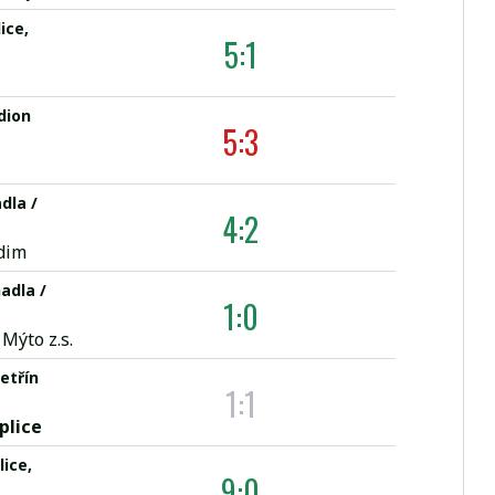
ice,
5:1
dion
5:3
dla /
4:2
dim
nadla /
1:0
Mýto z.s.
etřín
1:1
plice
lice,
9:0