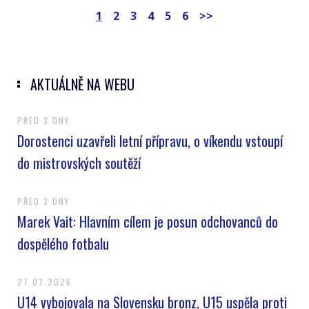
1
2
3
4
5
6
>>
AKTUÁLNĚ NA WEBU
PŘED 3 DNY
Dorostenci uzavřeli letní přípravu, o víkendu vstoupí
do mistrovských soutěží
PŘED 3 DNY
Marek Vait: Hlavním cílem je posun odchovanců do
dospělého fotbalu
27.07.2026
U14 vybojovala na Slovensku bronz, U15 uspěla proti