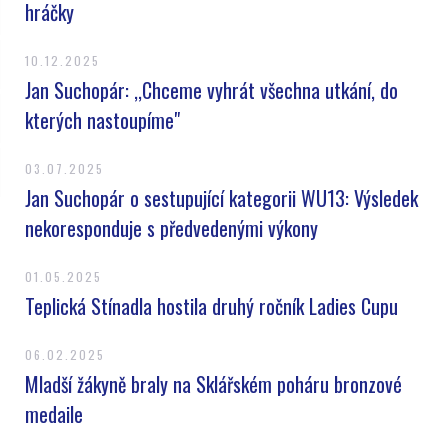
hráčky
10.12.2025
Jan Suchopár: ,,Chceme vyhrát všechna utkání, do
kterých nastoupíme"
03.07.2025
Jan Suchopár o sestupující kategorii WU13: Výsledek
nekoresponduje s předvedenými výkony
01.05.2025
Teplická Stínadla hostila druhý ročník Ladies Cupu
06.02.2025
Mladší žákyně braly na Sklářském poháru bronzové
medaile