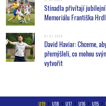
Stínadla přivítají jubilejn
Memoriálu Františka Hrdl
07.07.2026
David Haviar: Chceme, ab
přemýšleli, co mohou sv
vytvořit
U19
U18
U17
U16
U15