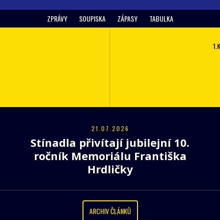
ZPRÁVY
SOUPISKA
ZÁPASY
TABULKA
1.
21.07.2026
Stínadla přivítají jubilejní 10.
ročník Memoriálu Františka
Hrdličky
ARCHIV ČLÁNKŮ