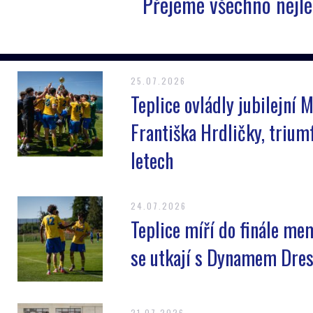
Přejeme všechno nejle
25.07.2026
Teplice ovládly jubilejní 
Františka Hrdličky, triumf
letech
24.07.2026
Teplice míří do finále mem
se utkají s Dynamem Dre
21.07.2026