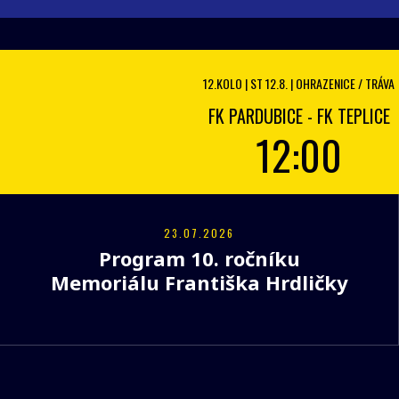
12.KOLO | ST 12.8. | OHRAZENICE / TRÁVA
FK PARDUBICE - FK TEPLICE
12:00
23.07.2026
Program 10. ročníku
Memoriálu Františka Hrdličky