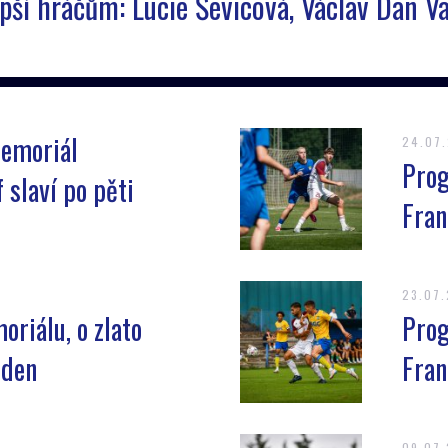
pší hráčům: Lucie Ševicová, Václav Dan Va
Memoriál
24.07
Prog
 slaví po pěti
Fran
23.07
oriálu, o zlato
Prog
sden
Fran
09.07