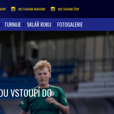
AVKY
INSTAGRAM AKADEMIE
INSTAGRAM ŽENY
TURNAJE
SKLÁŘ ROKU
FOTOGALERIE
NDU VSTOUPÍ DO