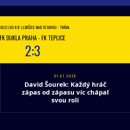
KOLO | SO 8.8. | LIBČICE NAD VLTAVOU - TRÁVA
FK DUKLA PRAHA - FK TEPLICE
2:3
01.07.2026
David Šourek: Každý hráč
zápas od zápasu víc chápal
svou roli