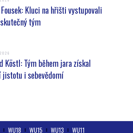
 Fousek: Kluci na hřišti vystupovali
 skutečný tým
.2026
d Köstl: Tým během jara získal
í jistotu i sebevědomí
WU18
WU15
WU13
WU11