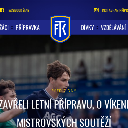
FACEBOOK ŽENY
INSTAGRAM PŘÍPR
ŽÁCI
PŘÍPRAVKA
DÍVKY
VZDĚLÁVÁNÍ
PŘED 2 DNY
AVŘELI LETNÍ PŘÍPRAVU, O VÍKE
MISTROVSKÝCH SOUTĚŽÍ