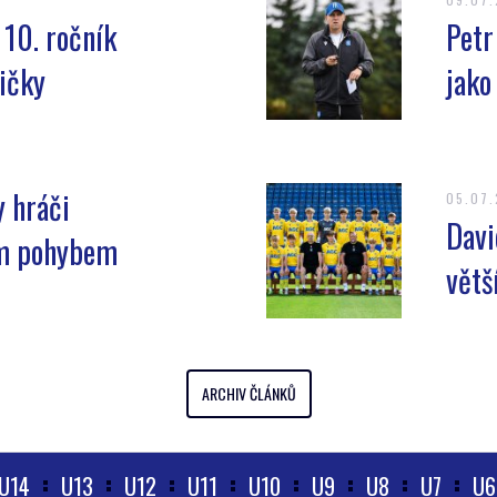
í 10. ročník
Petr
ičky
jako
y hráči
05.07
Davi
ým pohybem
větš
ARCHIV ČLÁNKŮ
U14
U13
U12
U11
U10
U9
U8
U7
U6