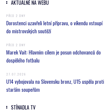
AKTUÁLNĚ NA WEBU
PŘED 2 DNY
Dorostenci uzavřeli letní přípravu, o víkendu vstoupí
do mistrovských soutěží
PŘED 2 DNY
Marek Vait: Hlavním cílem je posun odchovanců do
dospělého fotbalu
27.07.2026
U14 vybojovala na Slovensku bronz, U15 uspěla proti
starším soupeřům
STÍNADLA TV