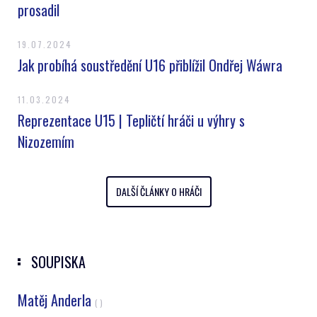
prosadil
19.07.2024
Jak probíhá soustředění U16 přiblížil Ondřej Wáwra
11.03.2024
Reprezentace U15 | Tepličtí hráči u výhry s
Nizozemím
DALŠÍ ČLÁNKY O HRÁČI
SOUPISKA
Matěj Anderla
( )