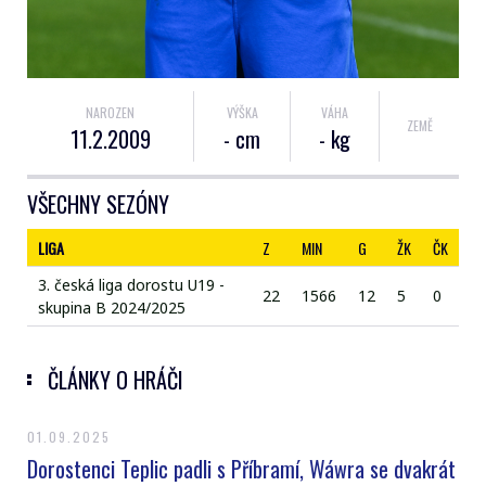
NAROZEN
VÝŠKA
VÁHA
ZEMĚ
11.2.2009
- cm
- kg
VŠECHNY SEZÓNY
LIGA
Z
MIN
G
ŽK
ČK
3. česká liga dorostu U19 -
22
1566
12
5
0
skupina B 2024/2025
ČLÁNKY O HRÁČI
01.09.2025
Dorostenci Teplic padli s Příbramí, Wáwra se dvakrát