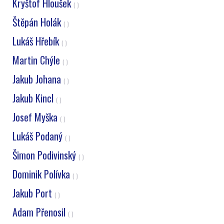
Kryštof Hloušek
( )
Štěpán Holák
( )
Lukáš Hřebík
( )
Martin Chýle
( )
Jakub Johana
( )
Jakub Kincl
( )
Josef Myška
( )
Lukáš Podaný
( )
Šimon Podivinský
( )
Dominik Polívka
( )
Jakub Port
( )
Adam Přenosil
( )