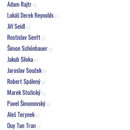
Adam Rajtr
( )
Lukáš Derek Reynolds
( )
Jiří Seidl
( )
Rostislav Senft
( )
Šimon Schönbauer
( )
Jakub Slivka
( )
Jaroslav Souček
( )
Robert Spálený
( )
Marek Stožický
( )
Pavel Šimonovský
( )
Aleš Terynek
( )
Duy Tan Tran
( )