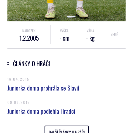
NAROZEN
VÝŠKA
VÁHA
ZEMĚ
1.2.2005
- cm
- kg
ČLÁNKY O HRÁČI
16.04.2015
Juniorka doma prohrála se Slavií
09.03.2015
Juniorka doma podlehla Hradci
DALŠÍ ČLÁNKY O HRÁČI