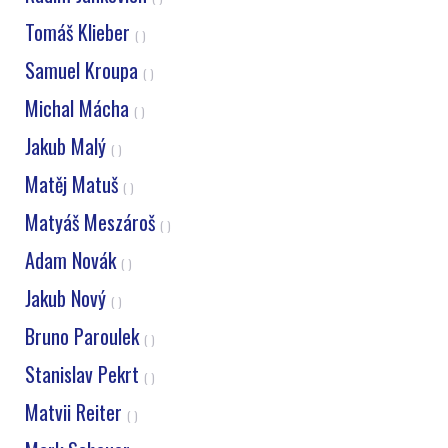
Tomáš Klieber
( )
Samuel Kroupa
( )
Michal Mácha
( )
Jakub Malý
( )
Matěj Matuš
( )
Matyáš Meszároš
( )
Adam Novák
( )
Jakub Nový
( )
Bruno Paroulek
( )
Stanislav Pekrt
( )
Matvii Reiter
( )