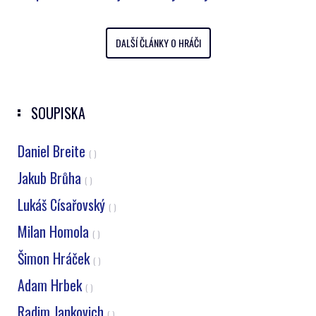
DALŠÍ ČLÁNKY O HRÁČI
SOUPISKA
Daniel Breite
( )
Jakub Brůha
( )
Lukáš Císařovský
( )
Milan Homola
( )
Šimon Hráček
( )
Adam Hrbek
( )
Radim Jankovich
( )