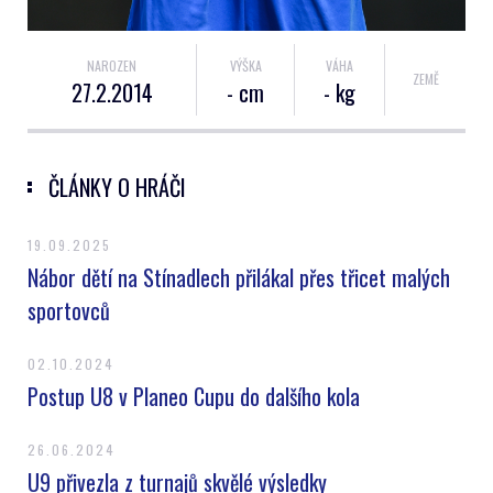
NAROZEN
VÝŠKA
VÁHA
ZEMĚ
27.2.2014
- cm
- kg
ČLÁNKY O HRÁČI
19.09.2025
Nábor dětí na Stínadlech přilákal přes třicet malých
sportovců
02.10.2024
Postup U8 v Planeo Cupu do dalšího kola
26.06.2024
U9 přivezla z turnajů skvělé výsledky