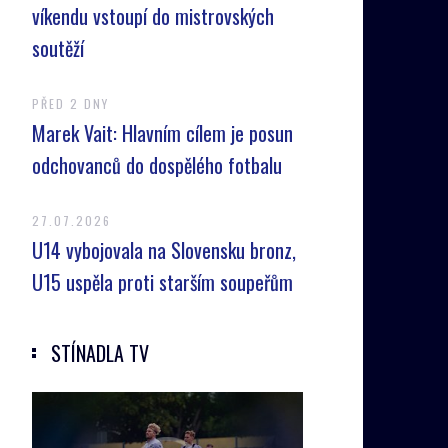
víkendu vstoupí do mistrovských
soutěží
PŘED 2 DNY
Marek Vait: Hlavním cílem je posun
odchovanců do dospělého fotbalu
27.07.2026
U14 vybojovala na Slovensku bronz,
U15 uspěla proti starším soupeřům
STÍNADLA TV