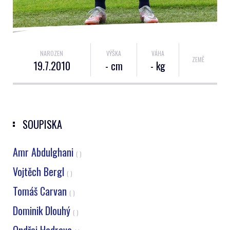
NAROZEN
VÝŠKA
VÁHA
ZEMĚ
19.7.2010
- cm
- kg
SOUPISKA
Amr Abdulghani
( )
Vojtěch Bergl
( )
Tomáš Carvan
( )
Dominik Dlouhý
( )