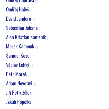
Ondřej Hadrava
( )
Ondřej Haleš
( )
David Jandera
( )
Sebastian Johana
( )
Alan Kristian Kameník
( )
Marek Kameník
( )
Samuel Kozel
( )
Václav Lehký
( )
Petr Mareš
( )
Adam Novotný
( )
Jiří Petružálek
( )
Jakub Popelka
( )