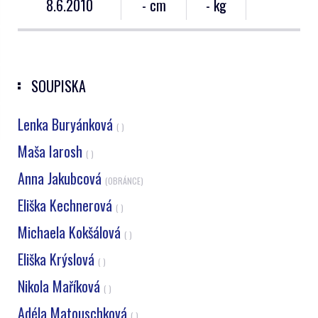
8.6.2010
- cm
- kg
SOUPISKA
Lenka Buryánková
( )
Maša Iarosh
( )
Anna Jakubcová
(OBRÁNCE)
Eliška Kechnerová
( )
Michaela Kokšálová
( )
Eliška Krýslová
( )
Nikola Maříková
( )
Adéla Matouschková
( )