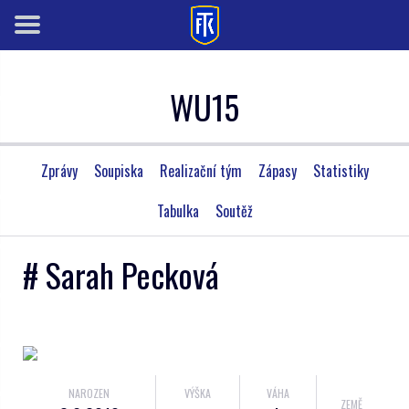
WU15
Zprávy
Soupiska
Realizační tým
Zápasy
Statistiky
Tabulka
Soutěž
# Sarah Pecková
NAROZEN
VÝŠKA
VÁHA
ZEMĚ