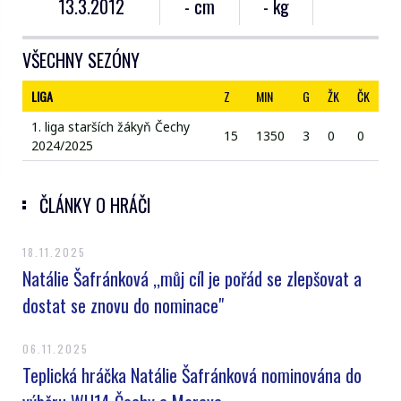
13.3.2012
- cm
- kg
VŠECHNY SEZÓNY
LIGA
Z
MIN
G
ŽK
ČK
1. liga starších žákyň Čechy
15
1350
3
0
0
2024/2025
ČLÁNKY O HRÁČI
18.11.2025
Natálie Šafránková ,,můj cíl je pořád se zlepšovat a
dostat se znovu do nominace"
06.11.2025
Teplická hráčka Natálie Šafránková nominována do