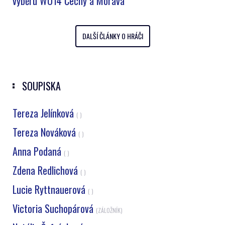
výběru WU14 Čechy a Morava
DALŠÍ ČLÁNKY O HRÁČI
SOUPISKA
Tereza Jelínková
( )
Tereza Nováková
( )
Anna Podaná
( )
Zdena Redlichová
( )
Lucie Ryttnauerová
( )
Victoria Suchopárová
(ZÁLOŽNÍK)