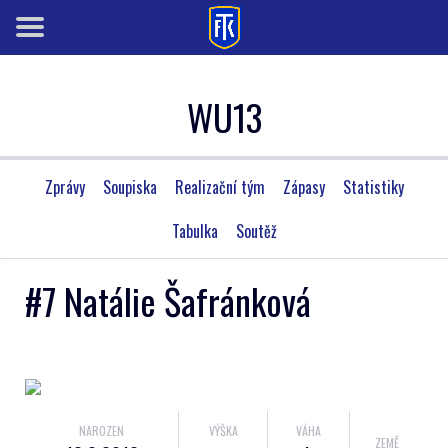
WU13
Zprávy
Soupiska
Realizační tým
Zápasy
Statistiky
Tabulka
Soutěž
#7 Natálie Šafránková
NAROZEN
VÝŠKA
VÁHA
ZEMĚ