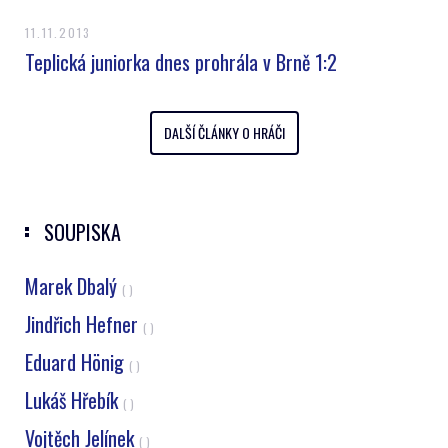
11.11.2013
Teplická juniorka dnes prohrála v Brně 1:2
DALŠÍ ČLÁNKY O HRÁČI
SOUPISKA
Marek Dbalý
( )
Jindřich Hefner
( )
Eduard Hönig
( )
Lukáš Hřebík
( )
Vojtěch Jelínek
( )