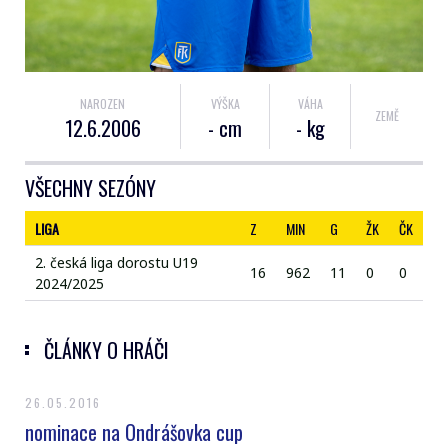
NAROZEN
VÝŠKA
VÁHA
ZEMĚ
12.6.2006
- cm
- kg
VŠECHNY SEZÓNY
LIGA
Z
MIN
G
ŽK
ČK
2. česká liga dorostu U19
16
962
11
0
0
2024/2025
ČLÁNKY O HRÁČI
26.05.2016
nominace na Ondrášovka cup