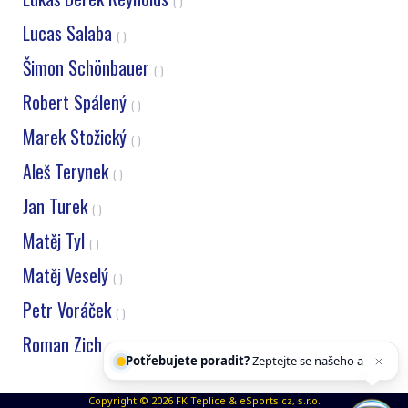
( )
Lucas Salaba
( )
Šimon Schönbauer
( )
Robert Spálený
( )
Marek Stožický
( )
Aleš Terynek
( )
Jan Turek
( )
Matěj Tyl
( )
Matěj Veselý
( )
Petr Voráček
( )
Roman Zich
Potřebujete poradit?
Zeptejte se našeho
( )
asistenta
Chet
Copyright © 2026 FK Teplice & eSports.cz, s.r.o.