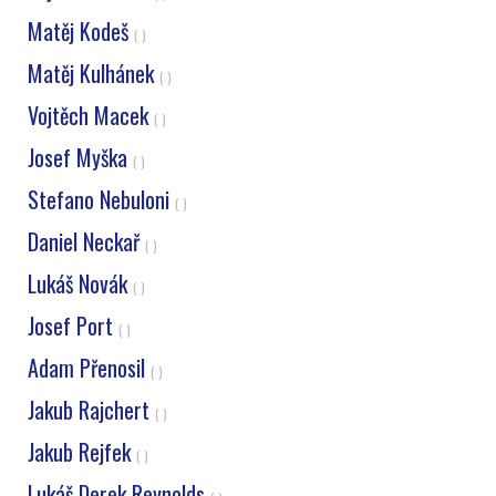
Matěj Kodeš
( )
Matěj Kulhánek
( )
Vojtěch Macek
( )
Josef Myška
( )
Stefano Nebuloni
( )
Daniel Neckař
( )
Lukáš Novák
( )
Josef Port
( )
Adam Přenosil
( )
Jakub Rajchert
( )
Jakub Rejfek
( )
Lukáš Derek Reynolds