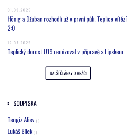
01.09.2025
Hönig a Džuban rozhodli už v první půli, Teplice vítězí
2:0
12.07.2025
Teplický dorost U19 remizoval v přípravě s Lipskem
DALŠÍ ČLÁNKY O HRÁČI
SOUPISKA
Tengiz Aliev
( )
Lukáš Bílek
( )