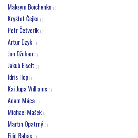
Maksym Boichenko
( )
Kryštof Čejka
( )
Petr Četverik
( )
Artur Dzyk
( )
Jan Džuban
( )
Jakub Eiselt
( )
Idris Hopi
( )
Kai Jupa Williams
( )
Adam Máca
( )
Michael Mašek
( )
Martin Opatrný
( )
Filip Rabas
( )