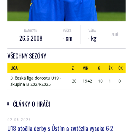
NAROZEN
VÝŠKA
VÁHA
ZEMĚ
26.6.2008
- cm
- kg
VŠECHNY SEZÓNY
LIGA
Z
MIN
G
ŽK
ČK
3. česká liga dorostu U19 -
28
1942
10
1
0
skupina B 2024/2025
ČLÁNKY O HRÁČI
02.05.2026
U18 otočila derby s Ústím a zvítězila vysoko 6:2