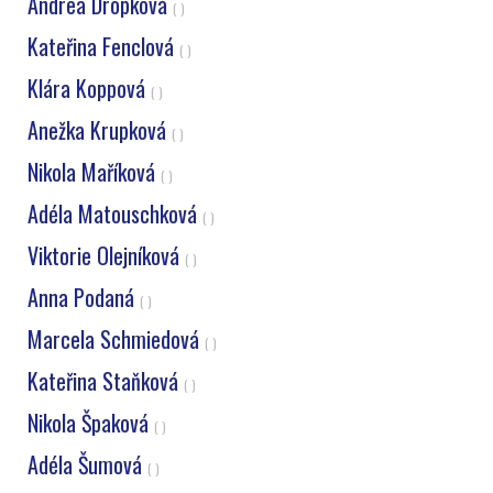
Andrea Dropková
( )
Kateřina Fenclová
( )
Klára Koppová
( )
Anežka Krupková
( )
Nikola Maříková
( )
Adéla Matouschková
( )
Viktorie Olejníková
( )
Anna Podaná
( )
Marcela Schmiedová
( )
Kateřina Staňková
( )
Nikola Špaková
( )
Adéla Šumová
( )