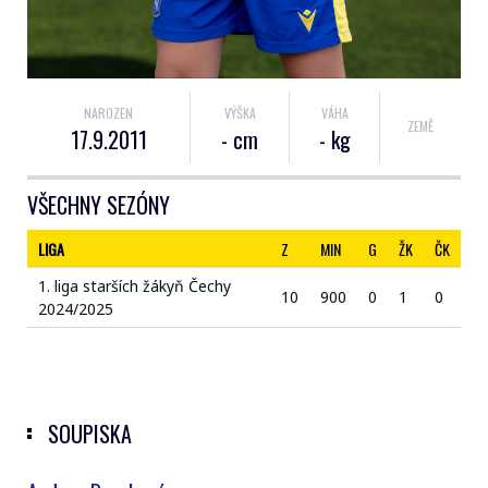
NAROZEN
VÝŠKA
VÁHA
ZEMĚ
17.9.2011
- cm
- kg
VŠECHNY SEZÓNY
LIGA
Z
MIN
G
ŽK
ČK
1. liga starších žákyň Čechy
10
900
0
1
0
2024/2025
SOUPISKA