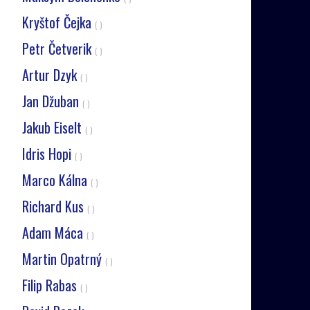
Kryštof Čejka
( )
Petr Četverik
( )
Artur Dzyk
( )
Jan Džuban
( )
Jakub Eiselt
( )
Idris Hopi
( )
Marco Kálna
( )
Richard Kus
( )
Adam Máca
( )
Martin Opatrný
( )
Filip Rabas
( )