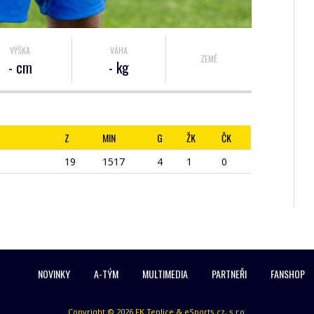
VÝŠKA
VÁHA
ZEMĚ
- cm
- kg
Z
MIN
G
ŽK
ČK
19
1517
4
1
0
NOVINKY
A-TÝM
MULTIMEDIA
PARTNEŘI
FANSHOP
Copyright © 2026 FK Teplice & eSports.cz, s.r.o.