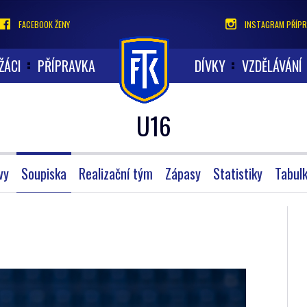
FACEBOOK ŽENY
INSTAGRAM PŘÍPR
ŽÁCI
PŘÍPRAVKA
DÍVKY
VZDĚLÁVÁNÍ
U16
vy
Soupiska
Realizační tým
Zápasy
Statistiky
Tabul