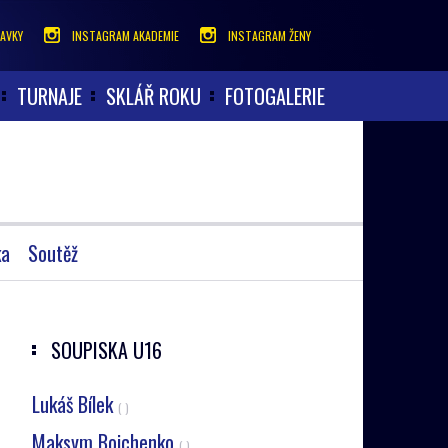
AVKY
INSTAGRAM AKADEMIE
INSTAGRAM ŽENY
TURNAJE
SKLÁŘ ROKU
FOTOGALERIE
ka
Soutěž
SOUPISKA
U16
Lukáš Bílek
( )
Maksym Boichenko
( )