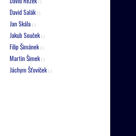
David Rezek
( )
David Salák
( )
Jan Skála
( )
Jakub Souček
( )
Filip Šimánek
( )
Martin Šimek
( )
Jáchym Šťovíček
( )