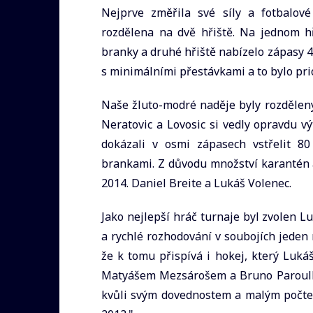
Nejprve změřila své síly a fotbalové
rozdělena na dvě hřiště. Na jednom hři
branky a druhé hřiště nabízelo zápasy 4
s minimálními přestávkami a to bylo prio
Naše žluto-modré naděje byly rozdělen
Neratovic a Lovosic si vedly opravdu vý
dokázali v osmi zápasech vstřelit 8
brankami. Z důvodu množství karantén 
2014. Daniel Breite a Lukáš Volenec.
Jako nejlepší hráč turnaje byl zvolen L
a rychlé rozhodování v soubojích jeden 
že k tomu přispívá i hokej, který Luká
Matyášem Mezsárošem a Bruno Paroulkem
kvůli svým dovednostem a malým počtem