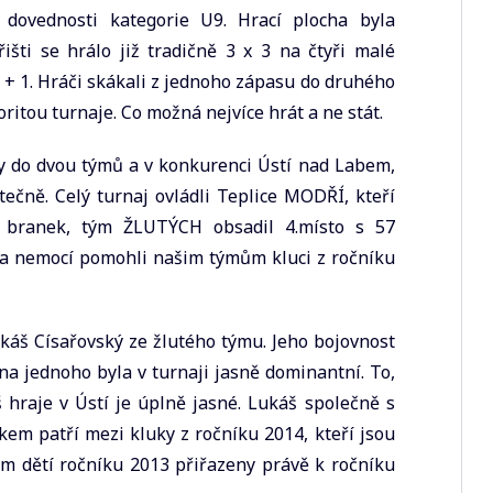
 dovednosti kategorie U9. Hrací plocha byla
šti se hrálo již tradičně 3 x 3 na čtyři malé
 + 1. Hráči skákali z jednoho zápasu do druhého
ritou turnaje. Co možná nejvíce hrát a ne stát.
y do dvou týmů a v konkurenci Ústí nad Labem,
tečně. Celý turnaj ovládli Teplice MODŘÍ, kteří
0 branek, tým ŽLUTÝCH obsadil 4.místo s 57
a nemocí pomohli našim týmům kluci z ročníku
ukáš Císařovský ze žlutého týmu. Jeho bojovnost
na jednoho byla v turnaji jasně dominantní. To,
š hraje v Ústí je úplně jasné. Lukáš společně s
 patří mezi kluky z ročníku 2014, kteří jsou
 dětí ročníku 2013 přiřazeny právě k ročníku