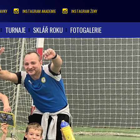
AVKY
INSTAGRAM AKADEMIE
INSTAGRAM ŽENY
TURNAJE
SKLÁŘ ROKU
FOTOGALERIE