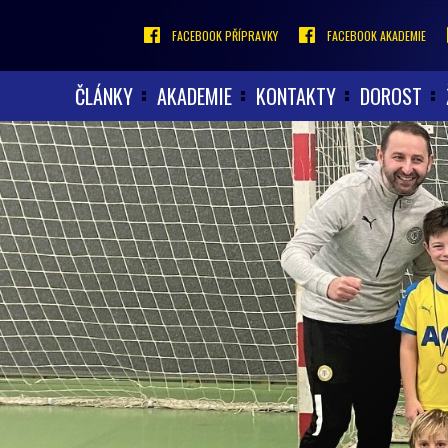
FACEBOOK PŘÍPRAVKY
FACEBOOK AKADEMIE
ČLÁNKY
AKADEMIE
KONTAKTY
DOROST