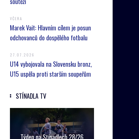
soutěží
VČERA
Marek Vait: Hlavním cílem je posun
odchovanců do dospělého fotbalu
27.07.2026
U14 vybojovala na Slovensku bronz,
U15 uspěla proti starším soupeřům
STÍNADLA TV
Týden na Stínadlech 28/26