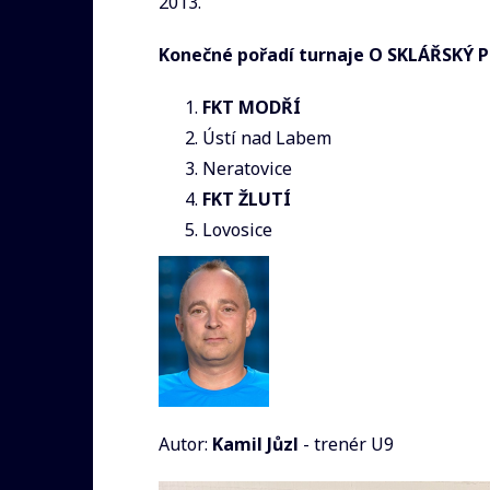
2013."
Konečné pořadí turnaje O SKLÁŘSKÝ 
FKT MODŘÍ
Ústí nad Labem
Neratovice
FKT ŽLUTÍ
Lovosice
Autor:
Kamil Jůzl
- trenér U9