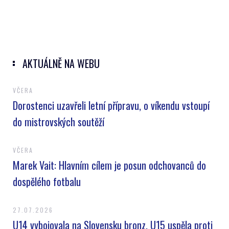
AKTUÁLNĚ NA WEBU
VČERA
Dorostenci uzavřeli letní přípravu, o víkendu vstoupí
do mistrovských soutěží
VČERA
Marek Vait: Hlavním cílem je posun odchovanců do
dospělého fotbalu
27.07.2026
U14 vybojovala na Slovensku bronz, U15 uspěla proti