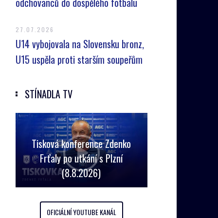
odchovanců do dospělého fotbalu
27.07.2026
U14 vybojovala na Slovensku bronz,
U15 uspěla proti starším soupeřům
STÍNADLA TV
Tisková konference Zdenko
Frťaly po utkání s Plzní
(8.8.2026)
OFICIÁLNÍ YOUTUBE KANÁL