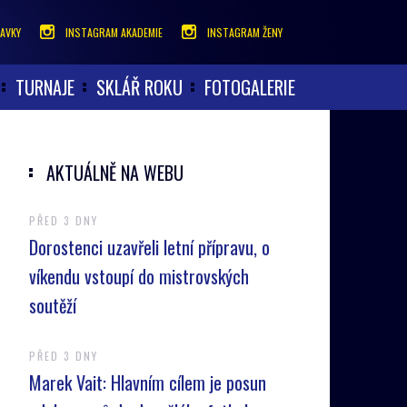
AVKY
INSTAGRAM AKADEMIE
INSTAGRAM ŽENY
TURNAJE
SKLÁŘ ROKU
FOTOGALERIE
AKTUÁLNĚ NA WEBU
PŘED 3 DNY
Dorostenci uzavřeli letní přípravu, o
víkendu vstoupí do mistrovských
soutěží
PŘED 3 DNY
Marek Vait: Hlavním cílem je posun