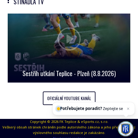
STÍNADLA TV
Sestřih utkání Teplice - Plzeň (8.8.2026)
OFICIÁLNÍ YOUTUBE KANÁL
Potřebujete poradit?
Zeptejte se našeh
Copyright © 2026 FK Teplice & eSports.cz, s.r.o.
Veškerý obsah stránek chráněn podle autorského zákona a jeho přejímaní bez
výslovného souhlasu redakce je zakázáno.