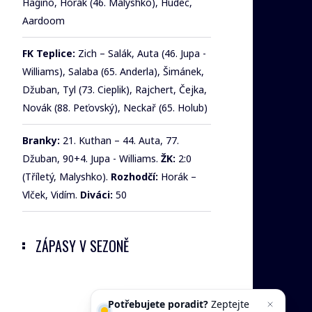
Hagino, Horák (46. Malyshko), Hudec,
Aardoom
FK Teplice:
Zich – Salák, Auta (46. Jupa -
Williams), Salaba (65. Anderla), Šimánek,
Džuban, Tyl (73. Cieplik), Rajchert, Čejka,
Novák (88. Peťovský), Neckař (65. Holub)
Branky:
21. Kuthan – 44. Auta, 77.
Džuban, 90+4. Jupa - Williams.
ŽK:
2:0
(Tříletý, Malyshko).
Rozhodčí:
Horák –
Vlček, Vidím.
Diváci:
50
ZÁPASY V SEZONĚ
Potřebujete poradit?
Zeptejte