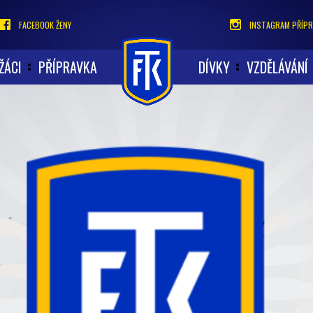
FACEBOOK ŽENY
INSTAGRAM PŘÍPR
ŽÁCI
PŘÍPRAVKA
DÍVKY
VZDĚLÁVÁNÍ