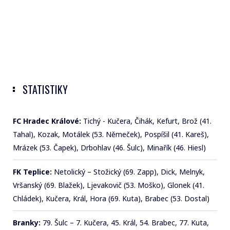
STATISTIKY
FC Hradec Králové:
Tichý - Kučera, Čihák, Kefurt, Brož (41.
Tahal), Kozak, Motálek (53. Němeček), Pospíšil (41. Kareš),
Mrázek (53. Čapek), Drbohlav (46. Šulc), Minařík (46. Hiesl)
FK Teplice:
Netolický – Stožický (69. Zapp), Dick, Melnyk,
Vršanský (69. Blažek), Ljevakovič (53. Moško), Glonek (41.
Chládek), Kučera, Král, Hora (69. Kuta), Brabec (53. Dostal)
Branky:
79. Šulc – 7. Kučera, 45. Král, 54. Brabec, 77. Kuta,