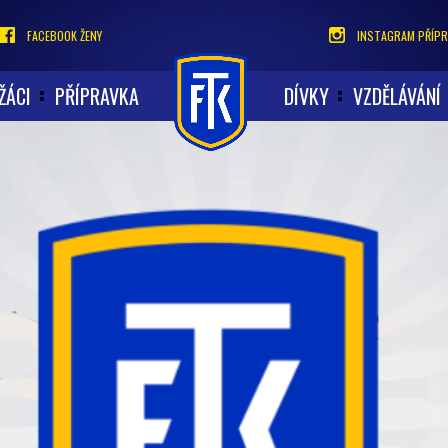
FACEBOOK ŽENY
INSTAGRAM PŘÍPR
ŽÁCI
PŘÍPRAVKA
DÍVKY
VZDĚLÁVÁNÍ