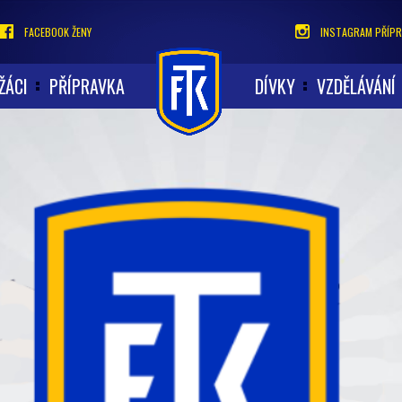
FACEBOOK ŽENY
INSTAGRAM PŘÍPR
ŽÁCI
PŘÍPRAVKA
DÍVKY
VZDĚLÁVÁNÍ