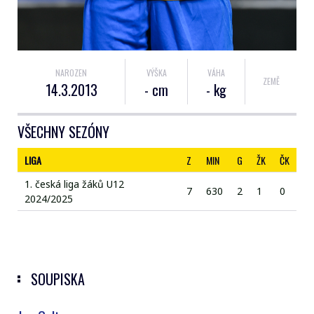
NAROZEN
VÝŠKA
VÁHA
ZEMĚ
14.3.2013
- cm
- kg
VŠECHNY SEZÓNY
LIGA
Z
MIN
G
ŽK
ČK
1. česká liga žáků U12
7
630
2
1
0
2024/2025
SOUPISKA