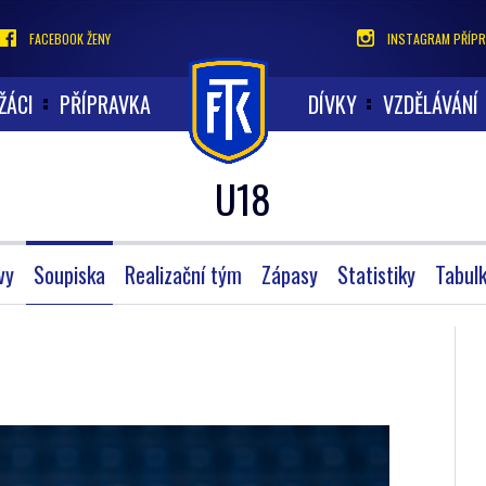
FACEBOOK ŽENY
INSTAGRAM PŘÍPR
ŽÁCI
PŘÍPRAVKA
DÍVKY
VZDĚLÁVÁNÍ
U18
vy
Soupiska
Realizační tým
Zápasy
Statistiky
Tabul