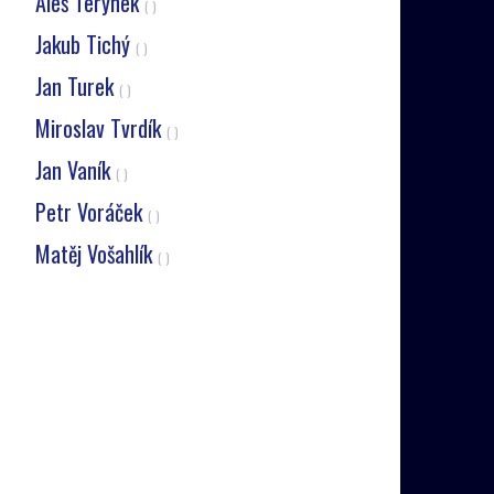
Aleš Terynek
( )
Jakub Tichý
( )
Jan Turek
( )
Miroslav Tvrdík
( )
Jan Vaník
( )
Petr Voráček
( )
Matěj Vošahlík
( )