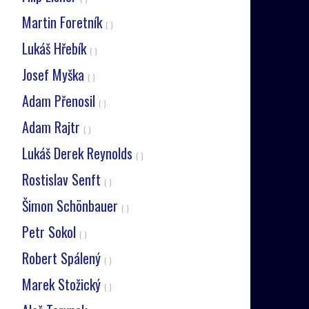
Martin Foretník
( )
Lukáš Hřebík
( )
Josef Myška
( )
Adam Přenosil
( )
Adam Rajtr
( )
Lukáš Derek Reynolds
( )
Rostislav Senft
( )
Šimon Schönbauer
( )
Petr Sokol
( )
Robert Spálený
( )
Marek Stožický
( )