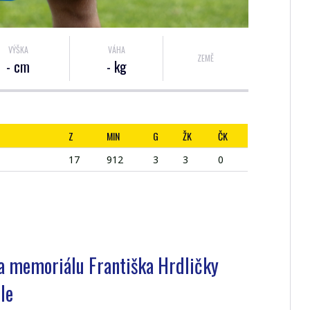
VÝŠKA
VÁHA
ZEMĚ
- cm
- kg
Z
MIN
G
ŽK
ČK
17
912
3
3
0
na memoriálu Františka Hrdličky
le