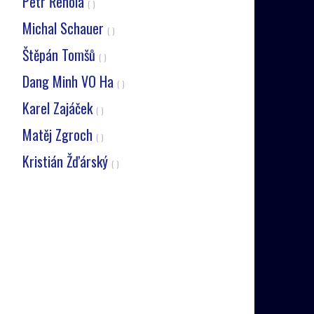
Petr Řehola
( )
Michal Schauer
( )
Štěpán Tomšů
( )
Dang Minh VO Ha
( )
Karel Zajáček
( )
Matěj Zgroch
( )
Kristián Žďárský
( )