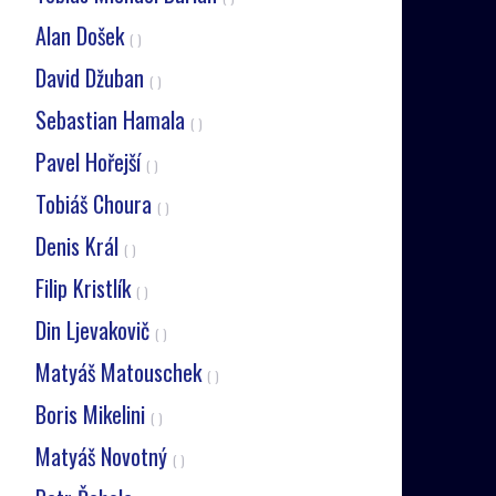
Alan Došek
( )
David Džuban
( )
Sebastian Hamala
( )
Pavel Hořejší
( )
Tobiáš Choura
( )
Denis Král
( )
Filip Kristlík
( )
Din Ljevakovič
( )
Matyáš Matouschek
( )
Boris Mikelini
( )
Matyáš Novotný
( )