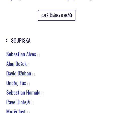
DALŠÍ ČLÁNKY O HRÁČI
SOUPISKA
Sebastian Alves
( )
Alan Došek
( )
David Džuban
( )
Ondřej Fux
( )
Sebastian Hamala
( )
Pavel Hořejší
( )
Matěj Just
( )