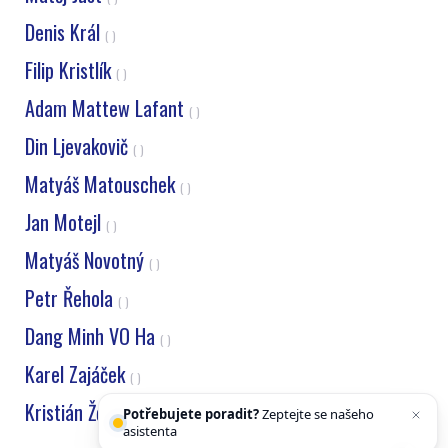
Denis Král
( )
Filip Kristlík
( )
Adam Mattew Lafant
( )
Din Ljevakovič
( )
Matyáš Matouschek
( )
Jan Motejl
( )
Matyáš Novotný
( )
Petr Řehola
( )
Dang Minh VO Ha
( )
Karel Zajáček
( )
Kristián Žďárský
Potřebujete poradit?
Zeptejte se našeho
( )
asistenta
Chettyho
.