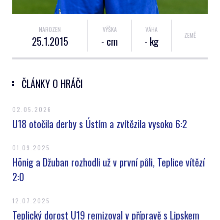
NAROZEN
VÝŠKA
VÁHA
ZEMĚ
25.1.2015
- cm
- kg
ČLÁNKY O HRÁČI
02.05.2026
U18 otočila derby s Ústím a zvítězila vysoko 6:2
01.09.2025
Hönig a Džuban rozhodli už v první půli, Teplice vítězí
2:0
12.07.2025
Teplický dorost U19 remizoval v přípravě s Lipskem