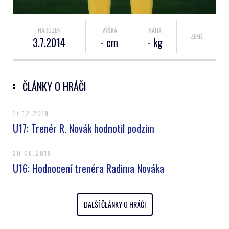
NAROZEN
VÝŠKA
VÁHA
ZEMĚ
3.7.2014
- cm
- kg
ČLÁNKY O HRÁČI
17.12.2019
U17: Trenér R. Novák hodnotil podzim
30.06.2019
U16: Hodnocení trenéra Radima Nováka
DALŠÍ ČLÁNKY O HRÁČI