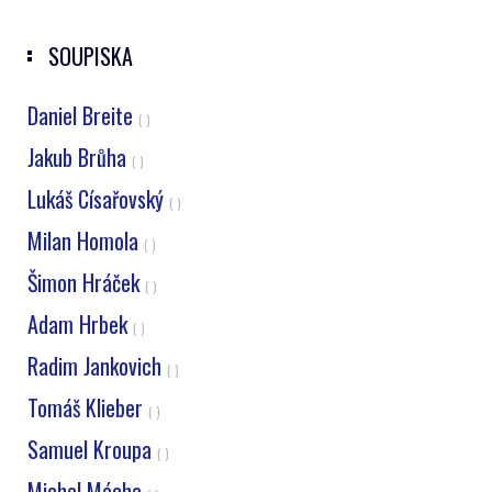
SOUPISKA
Daniel Breite
( )
Jakub Brůha
( )
Lukáš Císařovský
( )
Milan Homola
( )
Šimon Hráček
( )
Adam Hrbek
( )
Radim Jankovich
( )
Tomáš Klieber
( )
Samuel Kroupa
( )
Michal Mácha