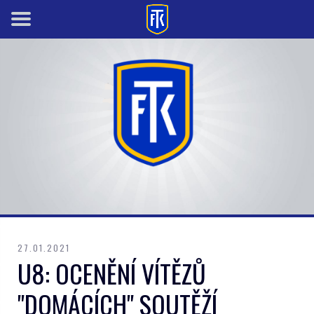
27.01.2021
U8: OCENĚNÍ VÍTĚZŮ
"DOMÁCÍCH" SOUTĚŽÍ