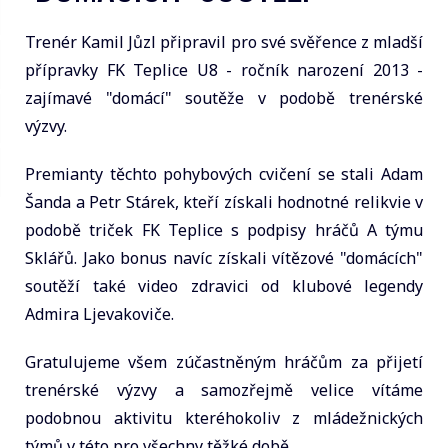
Trenér Kamil Jůzl připravil pro své svěřence z mladší
přípravky FK Teplice U8 - ročník narození 2013 -
zajímavé "domácí" soutěže v podobě trenérské
výzvy.
Premianty těchto pohybových cvičení se stali Adam
Šanda a Petr Stárek, kteří získali hodnotné relikvie v
podobě triček FK Teplice s podpisy hráčů A týmu
Sklářů. Jako bonus navíc získali vítězové "domácích"
soutěží také video zdravici od klubové legendy
Admira Ljevakoviče.
Gratulujeme všem zúčastněným hráčům za přijetí
trenérské výzvy a samozřejmě velice vítáme
podobnou aktivitu kteréhokoliv z mládežnických
týmů v této pro všechny těžké době.