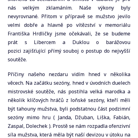
nás velkým zklamáním. Naše výkony byly
nevyrovnané. Přitom v přípravě se mužstvo jevilo
velmi dobře a hlavně po vítězství v memoriálu
Františka Hrdličky jsme očekávali, že se budeme
prát s Libercem a Duklou o barážovou
pozici zajišťující přímý souboj o postup do nejvyšší
soutěže.
Příčiny našeho nezdaru vidím hned v několika
věcech. Na začátku sezóny, hned v úvodních duelech
mistrovské soutěže, nás postihla velká marodka a
několik klíčových hráčů z loňské sezóny, kteří měli
být tahouny mužstva, byli podstatnou část podzimní
sezóny mimo hru ( Janda, Džuban, Liška, Fabián,
Zaspal, Dolechek ). Prostě se nám rozpadla ofenzivní
síla mužstva, která měla být naší devizou v útoku na