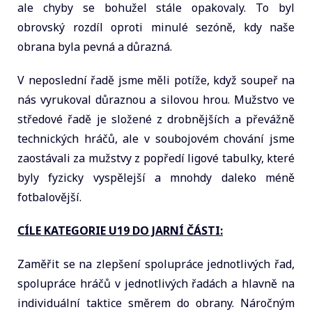
ale chyby se bohužel stále opakovaly. To byl
obrovský rozdíl oproti minulé sezóně, kdy naše
obrana byla pevná a důrazná.
V neposlední řadě jsme měli potíže, když soupeř na
nás vyrukoval důraznou a silovou hrou. Mužstvo ve
středové řadě je složené z drobnějších a převážně
technických hráčů, ale v soubojovém chování jsme
zaostávali za mužstvy z popředí ligové tabulky, které
byly fyzicky vyspělejší a mnohdy daleko méně
fotbalovější.
CÍLE KATEGORIE U19 DO JARNÍ ČÁSTI:
Zaměřit se na zlepšení spolupráce jednotlivých řad,
spolupráce hráčů v jednotlivých řadách a hlavně na
individuální taktice směrem do obrany. Náročným