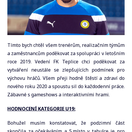
Tímto bych chtěl všem trenérům, realizačním týmům
a zaměstnancům poděkovat za spolupráci v letošním
roce 2019. Vedení FK Teplice chci poděkovat za
vytváření neustále se zlepšujících podmínek pro
výchovu hráčů. Všem přeji hodně štěstí a zdraví do
nového roku 2020 a spoustu sil do každodenní práce.
Zábavné s gameshows a interaktivními hrami.
HODNOCENÍ KATEGORIE U19:
Bohužel musím konstatovat, že podzimní část
skončila za očekáváním a 5.místo v tabulce je pro