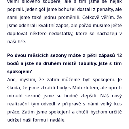
velmi silového soupeře, ale s tím jsme se nějak
poprali. Jeden gól jsme bohužel dostali z penalty, ale
sami jsme také jednu proměnili. Celkově věřím, že
jsme odehráli kvalitní zápas, ale pořád musíme ještě
dopilovat některé nedostatky, které se nacházejí v
naší hře.
Po dvou měsících sezony máte z pěti zápasů 12
bodů a jste na druhém místě tabulky. Jste s tím
spokojení?
Ano, myslím, že zatím můžeme být spokojení. Je
škoda, že jsme ztratili body s Motorletem, ale oproti
minulé sezoně jsme se hodně zlepšili. Náš nový
realizační tým odvedl v přípravě s námi velký kus
práce. Zatím jsme spokojení a chtěli bychom určitě
udržet naši formu i nadále.