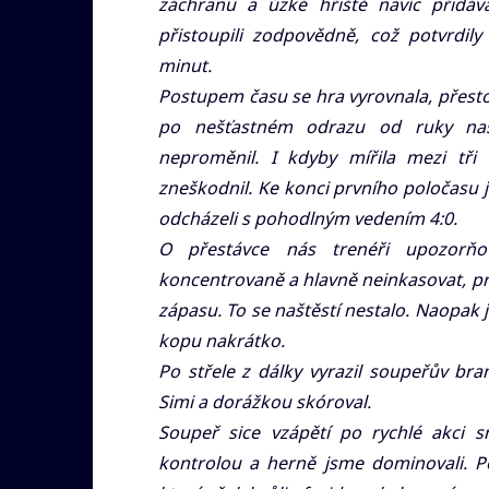
záchranu a úzké hřiště navíc přidáv
přistoupili zodpovědně, což potvrdil
minut.
Postupem času se hra vyrovnala, přesto
po nešťastném odrazu od ruky naš
neproměnil. I kdyby mířila mezi tři
zneškodnil. Ke konci prvního poločasu 
odcházeli s pohodlným vedením 4:0.
O přestávce nás trenéři upozorňo
koncentrovaně a hlavně neinkasovat, pr
zápasu. To se naštěstí nestalo. Naopak
kopu nakrátko.
Po střele z dálky vyrazil soupeřův br
Simi a dorážkou skóroval.
Soupeř sice vzápětí po rychlé akci s
kontrolou a herně jsme dominovali. Pod