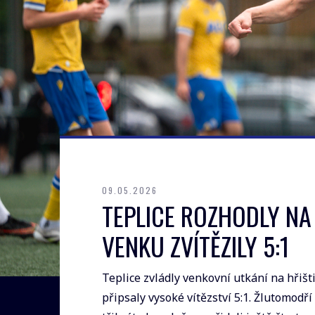
09.05.2026
TEPLICE ROZHODLY NA
VENKU ZVÍTĚZILY 5:1
Teplice zvládly venkovní utkání na hřiš
připsaly vysoké vítězství 5:1. Žlutomodř