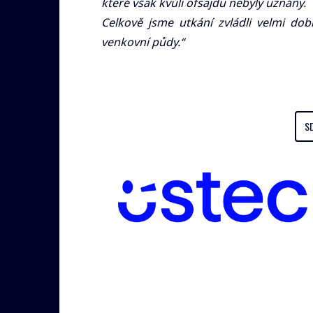
které však kvůli ofsajdu nebyly uznány.
Celkově jsme utkání zvládli velmi dob
venkovní půdy.“
S