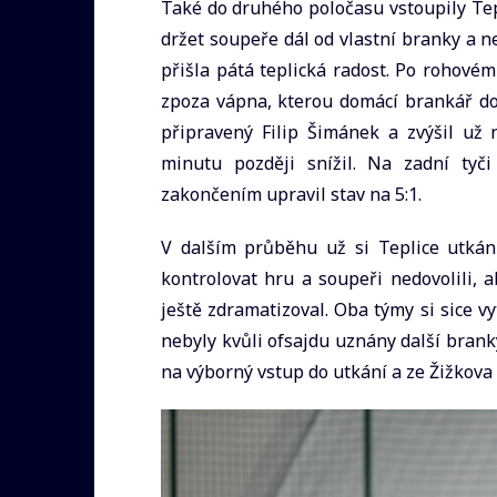
Také do druhého poločasu vstoupily Tepl
držet soupeře dál od vlastní branky a n
přišla pátá teplická radost. Po rohové
zpoza vápna, kterou domácí brankář do
připravený Filip Šimánek a zvýšil už n
minutu později snížil. Na zadní tyč
zakončením upravil stav na 5:1.
V dalším průběhu už si Teplice utkání
kontrolovat hru a soupeři nedovolili, 
ještě zdramatizoval. Oba týmy si sice vy
nebyly kvůli ofsajdu uznány další brank
na výborný vstup do utkání a ze Žižkova 