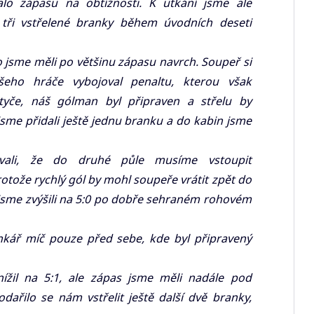
alo zápasu na obtížnosti. K utkání jsme ale
y tři vstřelené branky během úvodních deseti
 jsme měli po většinu zápasu navrch. Soupeř si
eho hráče vybojoval penaltu, kterou však
 tyče, náš gólman byl připraven a střelu by
jsme přidali ještě jednu branku a do kabin jsme
vali, že do druhé půle musíme vstoupit
otože rychlý gól by mohl soupeře vrátit zpět do
 jsme zvýšili na 5:0 po dobře sehraném rohovém
ankář míč pouze před sebe, kde byl připravený
nížil na 5:1, ale zápas jsme měli nadále pod
ařilo se nám vstřelit ještě další dvě branky,