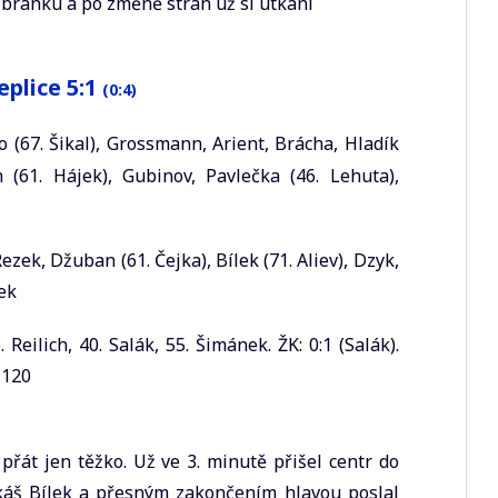
ou branku a po změně stran už si utkání
eplice 5:1
(0:4)
 (67. Šikal), Grossmann, Arient, Brácha, Hladík
eh (61. Hájek), Gubinov, Pavlečka (46. Lehuta),
ezek, Džuban (61. Čejka), Bílek (71. Aliev), Dzyk,
šek
6. Reilich, 40. Salák, 55. Šimánek. ŽK: 0:1 (Salák).
 120
přát jen těžko. Už ve 3. minutě přišel centr do
ukáš Bílek a přesným zakončením hlavou poslal