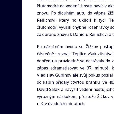
žlutomodré do vedení. Hosté navíc v akt
znovu. Po dlouhém autu do vápna Žiž
Reilichovi, který ho uklidil k tyči. 
žlutomodří využili chybné rozehrávky s
za obranu znovu k Danielu Reilichovi a t
Po náročném úvodu se Žižkov postupn
částečně srovnat. Teplice však zůstáva
dopředu a pravidelně se dostávaly do z
zápas zdramatizovat ve 37. minutě, 
Vladislav Gubinov ale svůj pokus poslal
do kabin přidaly čtvrtou branku. Ve 4
David Salák a navýšil vedení hostujícího
výrazným náskokem, přestože Žižkov v 
než v úvodních minutách.