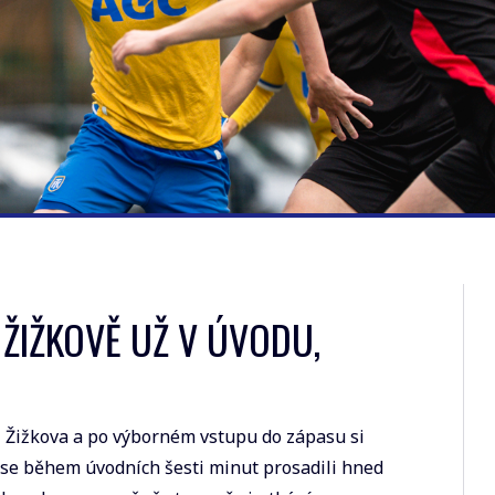
 ŽIŽKOVĚ UŽ V ÚVODU,
ti Žižkova a po výborném vstupu do zápasu si
í se během úvodních šesti minut prosadili hned