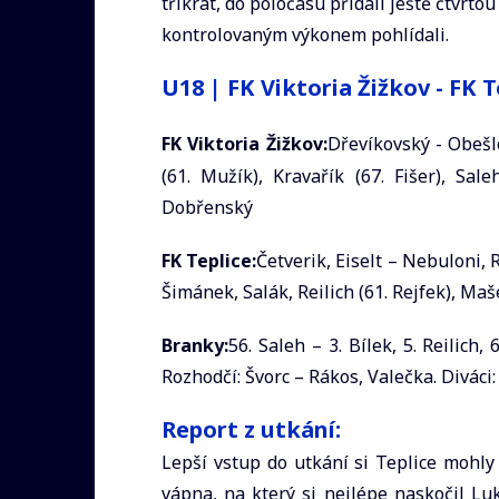
třikrát, do poločasu přidali ještě čtvrt
kontrolovaným výkonem pohlídali.
U18 | FK Viktoria Žižkov - FK T
FK Viktoria Žižkov:
Dřevíkovský - Obešlo
(61. Mužík), Kravařík (67. Fišer), Sal
Dobřenský
FK Teplice:
Četverik, Eiselt – Nebuloni, R
Šimánek, Salák, Reilich (61. Rejfek), Ma
Branky:
56. Saleh – 3. Bílek, 5. Reilich, 
Rozhodčí: Švorc – Rákos, Valečka. Diváci:
Report z utkání:
Lepší vstup do utkání si Teplice mohly 
vápna, na který si nejlépe naskočil L