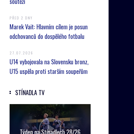
soutěží
PŘED 2 DNY
Marek Vait: Hlavním cílem je posun
odchovanců do dospělého fotbalu
27.07.2026
U14 vybojovala na Slovensku bronz,
U15 uspěla proti starším soupeřům
STÍNADLA TV
Týden na Stínadlech 28/26