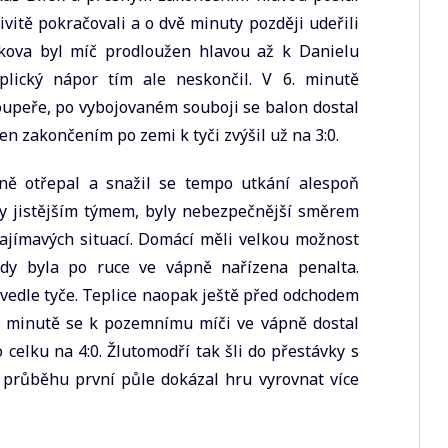
ivitě pokračovali a o dvě minuty později udeřili
kova byl míč prodloužen hlavou až k Danielu
Teplický nápor tím ale neskončil. V 6. minutě
oupeře, po vybojovaném souboji se balon dostal
en zakončením po zemi k tyči zvýšil už na 3:0.
ě otřepal a snažil se tempo utkání alespoň
ly jistějším týmem, byly nebezpečnější směrem
ajímavých situací. Domácí měli velkou možnost
kdy byla po ruce ve vápně nařízena penalta.
 vedle tyče. Teplice naopak ještě před odchodem
0. minutě se k pozemnímu míči ve vápně dostal
 celku na 4:0. Žlutomodří tak šli do přestávky s
průběhu první půle dokázal hru vyrovnat více