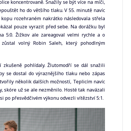
ice koncentrovaně. Snažily se být více na míči,
epouštět ho do většího tlaku. V 55. minutě navíc
m kopu rozehraném nakrátko následovala střela
kázal pouze vyrazit před sebe. Na dorážku byl
a 5:0. Žižkov ale zareagoval velmi rychle a o
i zůstal volný Robin Saleh, který pohodlným
 zkušeně pohlídaly. Žlutomodří se dál snažili
aby se dostal do výraznějšího tlaku nebo zápas
tvořily několik dalších možností, Teplicím navíc
y, skóre už se ale nezměnilo. Hosté tak navázali
si po přesvědčivém výkonu odvezli vítězství 5:1.