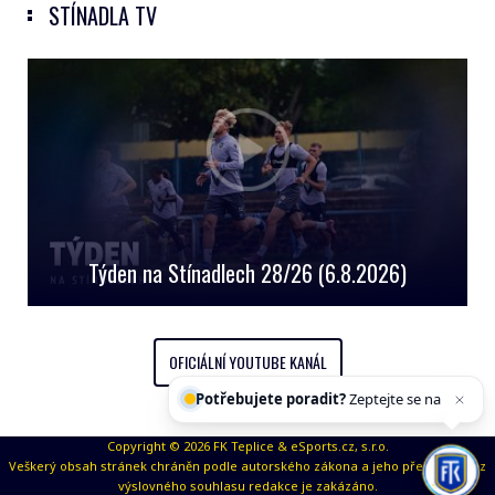
STÍNADLA TV
Týden na Stínadlech 28/26 (6.8.2026)
OFICIÁLNÍ YOUTUBE KANÁL
Potřebujete poradit?
Zeptejte se našeho
asiste
Copyright © 2026 FK Teplice & eSports.cz, s.r.o.
Veškerý obsah stránek chráněn podle autorského zákona a jeho přejímaní bez
výslovného souhlasu redakce je zakázáno.