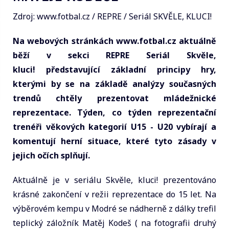
Zdroj: www.fotbal.cz / REPRE / Seriál SKVĚLE, KLUCI!
Na webových stránkách www.fotbal.cz aktuálně
běží v sekci REPRE Seriál Skvěle,
kluci! představující základní principy hry,
kterými by se na základě analýzy současných
trendů chtěly prezentovat mládežnické
reprezentace. Týden, co týden reprezentační
trenéři věkových kategorií U15 - U20 vybírají a
komentují herní situace, které tyto zásady v
jejich očích splňují.
Aktuálně je v seriálu Skvěle, kluci! prezentováno
krásné zakončení v režii reprezentace do 15 let. Na
výběrovém kempu v Modré se nádherně z dálky trefil
teplický záložník Matěj Kodeš ( na fotografii druhý