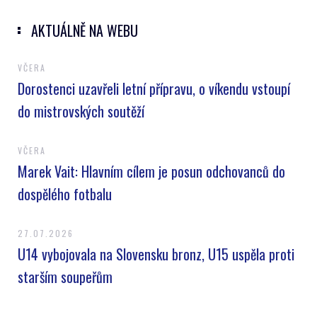
AKTUÁLNĚ NA WEBU
VČERA
Dorostenci uzavřeli letní přípravu, o víkendu vstoupí
do mistrovských soutěží
VČERA
Marek Vait: Hlavním cílem je posun odchovanců do
dospělého fotbalu
27.07.2026
U14 vybojovala na Slovensku bronz, U15 uspěla proti
starším soupeřům