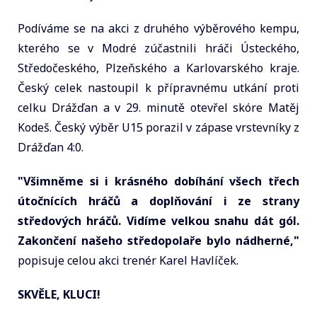
Podíváme se na akci z druhého výběrového kempu,
kterého se v Modré zúčastnili hráči Ústeckého,
Středočeského, Plzeňského a Karlovarského kraje.
Český celek nastoupil k přípravnému utkání proti
celku Drážďan a v 29. minutě otevřel skóre Matěj
Kodeš. Český výběr U15 porazil v zápase vrstevníky z
Drážďan 4:0.
"Všimněme si i krásného dobíhání všech třech
útočnících hráčů a doplňování i ze strany
středových hráčů. Vidíme velkou snahu dát gól.
Zakončení našeho středopolaře bylo nádherné,"
popisuje celou akci trenér Karel Havlíček.
SKVĚLE, KLUCI!