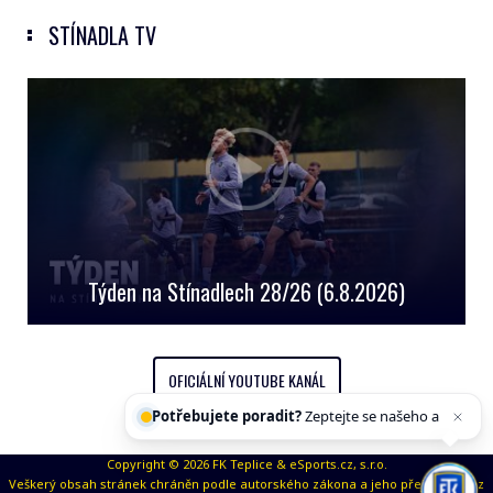
STÍNADLA TV
Týden na Stínadlech 28/26 (6.8.2026)
OFICIÁLNÍ YOUTUBE KANÁL
Potřebujete poradit?
Zeptejte se našeho
asistenta
Chettyho
.
Copyright © 2026 FK Teplice & eSports.cz, s.r.o.
Veškerý obsah stránek chráněn podle autorského zákona a jeho přejímaní bez