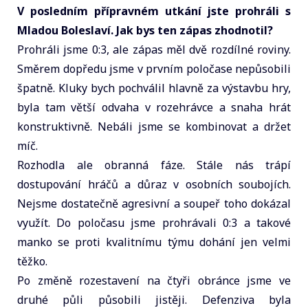
V posledním přípravném utkání jste prohráli s
Mladou Boleslaví. Jak bys ten zápas zhodnotil?
Prohráli jsme 0:3, ale zápas měl dvě rozdílné roviny.
Směrem dopředu jsme v prvním poločase nepůsobili
špatně. Kluky bych pochválil hlavně za výstavbu hry,
byla tam větší odvaha v rozehrávce a snaha hrát
konstruktivně. Nebáli jsme se kombinovat a držet
míč.
Rozhodla ale obranná fáze. Stále nás trápí
dostupování hráčů a důraz v osobních soubojích.
Nejsme dostatečně agresivní a soupeř toho dokázal
využít. Do poločasu jsme prohrávali 0:3 a takové
manko se proti kvalitnímu týmu dohání jen velmi
těžko.
Po změně rozestavení na čtyři obránce jsme ve
druhé půli působili jistěji. Defenziva byla