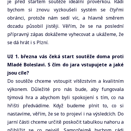
je před startem soutěže ideální prověrkou. Rádi
bychom si znovu vyzkoušeli systém se čtyřmi
obránci, protože nám sedí víc, a hlavně směrem
dozadu působil jistěji. Věřím, že se na poslední
přípravný zápas dokážeme vyhecovat a ukážeme, že
se dá hrát i s Plzní.
Už 1. března vás čeká start soutěže doma proti
Mladé Boleslavi. S čím do jara vstupujete a jaké
jsou cíle?
Do soutěže chceme vstoupit vítězstvím a kvalitním
výkonem. Důležité pro nás bude, aby fungovala
týmová hra a abychom byli spokojení s tím, co na
hřišti předvádíme. Když budeme plnit to, co si
nastavíme, věřím, že se to projeví i na výsledcích. Do
jarní části chceme určitě poskočit tabulkou nahoru a
přiblížit se co nejvýš. Samozřejmě bychom rádi