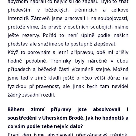
abychom nabrali co nejvíc sil do zápasů. Bylo to znát
především v běžeckých trénincích a celkové
intenzitě. Zároveň jsme pracovali i na soubojovosti,
protože víme, že právě v osobních soubojích máme
ještě rezervy. Pořád to není úplně podle našich
představ, ale snažíme se to postupně zlepšovat.
Když to porovnám s letní přípravou, obě mi přišly
hodně podobné. Tréninky byly náročné v obou
případech a běžecké části víceméně stejné. Možná
jsme teď v zimě kladli ještě o něco větší důraz na
fyzickou připravenost, ale jinak bych tam neviděl
žádný zásadní rozdíl.
Během zimní přípravy jste absolvovali i
soustředění v Uherském Brodě. Jak ho hodnotíš a
co vám podle tebe nejvíc dalo?
První den jsme absolvovali předzápasový trénink,