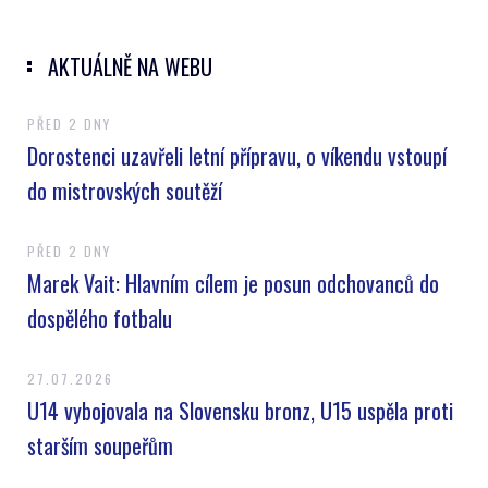
AKTUÁLNĚ NA WEBU
PŘED 2 DNY
Dorostenci uzavřeli letní přípravu, o víkendu vstoupí
do mistrovských soutěží
PŘED 2 DNY
Marek Vait: Hlavním cílem je posun odchovanců do
dospělého fotbalu
27.07.2026
U14 vybojovala na Slovensku bronz, U15 uspěla proti
starším soupeřům