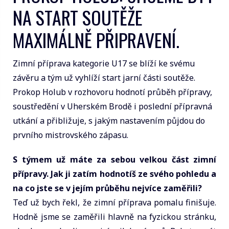
NA START SOUTĚŽE
MAXIMÁLNĚ PŘIPRAVENÍ.
Zimní příprava kategorie U17 se blíží ke svému
závěru a tým už vyhlíží start jarní části soutěže.
Prokop Holub v rozhovoru hodnotí průběh přípravy,
soustředění v Uherském Brodě i poslední přípravná
utkání a přibližuje, s jakým nastavením půjdou do
prvního mistrovského zápasu.
S týmem už máte za sebou velkou část zimní
přípravy. Jak ji zatím hodnotíš ze svého pohledu a
na co jste se v jejím průběhu nejvíce zaměřili?
Teď už bych řekl, že zimní příprava pomalu finišuje.
Hodně jsme se zaměřili hlavně na fyzickou stránku,