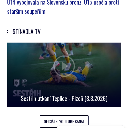
U14 vybojovala na Slovensku bronz, U15 uspěla proti
starším soupeřům
STÍNADLA TV
Sestřih utkání Teplice - Plzeň (8.8.2026)
OFICIÁLNÍ YOUTUBE KANÁL