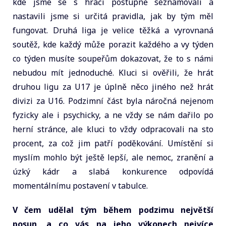
kde jsme se s hráči postupně seznamovali a
nastavili jsme si určitá pravidla, jak by tým měl
fungovat. Druhá liga je velice těžká a vyrovnaná
soutěž, kde každý může porazit každého a vy týden
co týden musíte soupeřům dokazovat, že to s námi
nebudou mít jednoduché. Kluci si ověřili, že hrát
druhou ligu za U17 je úplně něco jiného než hrát
divizi za U16. Podzimní část byla náročná nejenom
fyzicky ale i psychicky, a ne vždy se nám dařilo po
herní stránce, ale kluci to vždy odpracovali na sto
procent, za což jim patří poděkování. Umístění si
myslím mohlo být ještě lepší, ale nemoc, zranění a
úzký kádr a slabá konkurence odpovídá
momentálnímu postavení v tabulce.
V čem udělal tým během podzimu největší
posun, a co vás na jeho výkonech nejvíce