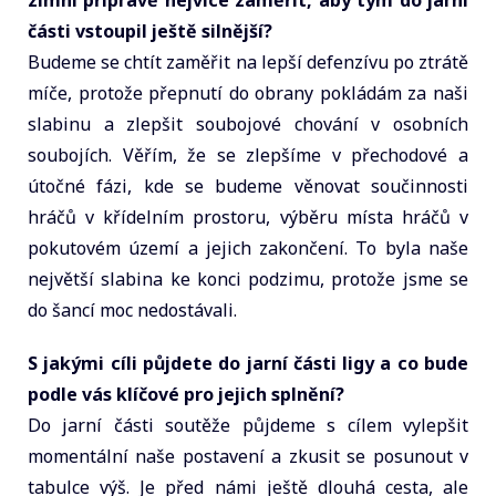
části vstoupil ještě silnější?
Budeme se chtít zaměřit na lepší defenzívu po ztrátě
míče, protože přepnutí do obrany pokládám za naši
slabinu a zlepšit soubojové chování v osobních
soubojích. Věřím, že se zlepšíme v přechodové a
útočné fázi, kde se budeme věnovat součinnosti
hráčů v křídelním prostoru, výběru místa hráčů v
pokutovém území a jejich zakončení. To byla naše
největší slabina ke konci podzimu, protože jsme se
do šancí moc nedostávali.
S jakými cíli půjdete do jarní části ligy a co bude
podle vás klíčové pro jejich splnění?
Do jarní části soutěže půjdeme s cílem vylepšit
momentální naše postavení a zkusit se posunout v
tabulce výš. Je před námi ještě dlouhá cesta, ale