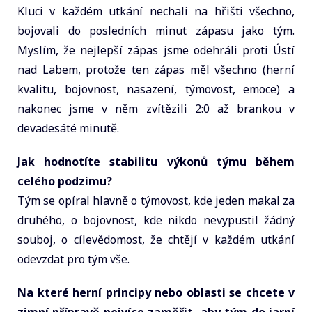
Kluci v každém utkání nechali na hřišti všechno,
bojovali do posledních minut zápasu jako tým.
Myslím, že nejlepší zápas jsme odehráli proti Ústí
nad Labem, protože ten zápas měl všechno (herní
kvalitu, bojovnost, nasazení, týmovost, emoce) a
nakonec jsme v něm zvítězili 2:0 až brankou v
devadesáté minutě.
Jak hodnotíte stabilitu výkonů týmu během
celého podzimu?
Tým se opíral hlavně o týmovost, kde jeden makal za
druhého, o bojovnost, kde nikdo nevypustil žádný
souboj, o cílevědomost, že chtějí v každém utkání
odevzdat pro tým vše.
Na které herní principy nebo oblasti se chcete v
zimní přípravě nejvíce zaměřit, aby tým do jarní