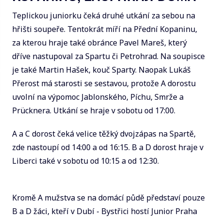
Teplickou juniorku čeká druhé utkání za sebou na
hřišti soupeře. Tentokrát míří na Přední Kopaninu,
za kterou hraje také obránce Pavel Mareš, který
dříve nastupoval za Spartu či Petrohrad. Na soupisce
je také Martin Hašek, kouč Sparty. Naopak Lukáš
Přerost má starosti se sestavou, protože A dorostu
uvolní na výpomoc Jablonského, Píchu, Smrže a
Prücknera. Utkání se hraje v sobotu od 17:00.
A a C dorost čeká velice těžký dvojzápas na Spartě,
zde nastoupí od 14:00 a od 16:15. B a D dorost hraje v
Liberci také v sobotu od 10:15 a od 12:30.
Kromě A mužstva se na domácí půdě představí pouze
B a D žáci, kteří v Dubí - Bystřici hostí Junior Praha