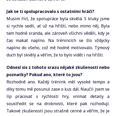
Jak se ti spolupracovalo s ostatními hráči?
Musím říct, že spolupráce byla skvělá. S kluky jsme
si rychle sedli, ať už na hřišti, nebo mimo něj. Byla
tam hodně sranda, ale zároveň všichni věděli, kdy je
čas makat naplno. Na trénincích se šlo vždycky
naplno do všeho, což mě hodně motivovalo. Týmový
duch byl skvělý a věřím, že to bylo vidět i na hřišti.
Odnesl sis z tohoto srazu nějaké zkušenosti nebo
poznatky? Pokud ano, které to jsou?
Rozhodně ano. Každý trénink měl vysoké tempo a
díky tomu mě posunul zase o kus dál. Naučil jsem se
líp pracovat s rychlostí hry, vnímat detaily a
soustředit se na drobnosti, které pak rozhodují.
Takové zkušenosti jsou strašně cenné a věřím, že je