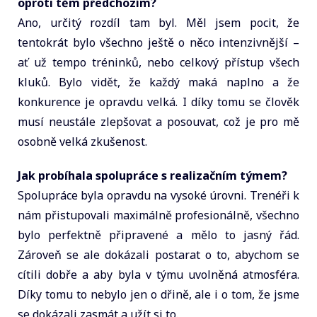
oproti těm předchozím?
Ano, určitý rozdíl tam byl. Měl jsem pocit, že
tentokrát bylo všechno ještě o něco intenzivnější –
ať už tempo tréninků, nebo celkový přístup všech
kluků. Bylo vidět, že každý maká naplno a že
konkurence je opravdu velká. I díky tomu se člověk
musí neustále zlepšovat a posouvat, což je pro mě
osobně velká zkušenost.
Jak probíhala spolupráce s realizačním týmem?
Spolupráce byla opravdu na vysoké úrovni. Trenéři k
nám přistupovali maximálně profesionálně, všechno
bylo perfektně připravené a mělo to jasný řád.
Zároveň se ale dokázali postarat o to, abychom se
cítili dobře a aby byla v týmu uvolněná atmosféra.
Díky tomu to nebylo jen o dřině, ale i o tom, že jsme
se dokázali zasmát a užít si to.