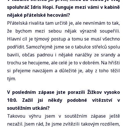
spoluhráč Idris Hopi. Funguje mezi vámi v kabině
nějaké přátelské hecování?
Přátelská rivalita tam určitě je, ale nevnímám to tak,
že bychom mezi sebou nějak výrazně soupeřili.
Hlavní cíl je týmový postup a tomu se musí všechno
podřídit. Samozřejmě jsme se o tabulce střelců spolu
bavili, občas padnou i nějaké narážky ze srandy a
trochu se hecujeme, ale celé je to v dobrém. Na hřišti
si přejeme navzájem a důležité je, aby z toho těžil
tým.
V posledním zápase jste porazili Žižkov vysoko
10:0. Zažil jsi někdy podobné vítězství v
soutěžním utkání?
Takovou výhru jsem v soutěžním zápase ještě
nezažil. Jsem rád, že jsme zvítězili takovým rozdílem,