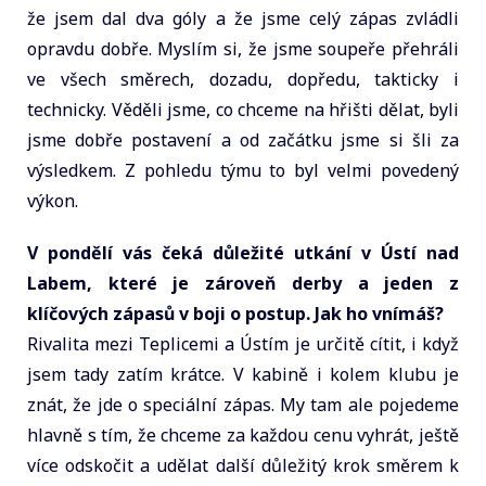
že jsem dal dva góly a že jsme celý zápas zvládli
opravdu dobře. Myslím si, že jsme soupeře přehráli
ve všech směrech, dozadu, dopředu, takticky i
technicky. Věděli jsme, co chceme na hřišti dělat, byli
jsme dobře postavení a od začátku jsme si šli za
výsledkem. Z pohledu týmu to byl velmi povedený
výkon.
V pondělí vás čeká důležité utkání v Ústí nad
Labem, které je zároveň derby a jeden z
klíčových zápasů v boji o postup. Jak ho vnímáš?
Rivalita mezi Teplicemi a Ústím je určitě cítit, i když
jsem tady zatím krátce. V kabině i kolem klubu je
znát, že jde o speciální zápas. My tam ale pojedeme
hlavně s tím, že chceme za každou cenu vyhrát, ještě
více odskočit a udělat další důležitý krok směrem k