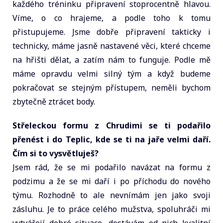
každého tréninku připravení stoprocentně hlavou.
Víme, o co hrajeme, a podle toho k tomu
přistupujeme. Jsme dobře připravení takticky i
technicky, máme jasně nastavené věci, které chceme
na hřišti dělat, a zatím nám to funguje. Podle mě
máme opravdu velmi silný tým a když budeme
pokračovat se stejným přístupem, neměli bychom
zbytečně ztrácet body.
Střeleckou formu z Chrudimi se ti podařilo
přenést i do Teplic, kde se ti na jaře velmi daří.
Čím si to vysvětluješ?
Jsem rád, že se mi podařilo navázat na formu z
podzimu a že se mi daří i po příchodu do nového
týmu. Rozhodně to ale nevnímám jen jako svoji
zásluhu. Je to práce celého mužstva, spoluhráči mi
vytvářejí dobré situace, dostávám od nich kvalitní