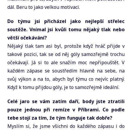
dál. Beru to jako velkou motivaci.
Do týmu jsi přicházel jako nejlepší střelec
soutěže. Vnímal jsi kvůli tomu nějaký tlak nebo
větší očekávání?
Nějaký tlak tam asi byl, protože když hráč přijde v
takové pozici, tak se od něj góly samozřejmě trochu
očekávají. Já si to ale snažím moc nepřipouštět. V
každém zápase se soustředím hlavně na sebe, na
svůj výkon a na to, abych byl týmu co nejvíc platný.
Když k tomu přijdou góly, je to samozřejmě ideální.
Celé jaro se vám zatím daří, body jste ztratili
pouze jednou při remíze v Příbrami. Co podle
tebe stojí za tím, že tým funguje tak dobře?
Myslím si, že jsme všichni do každého zápasu i do