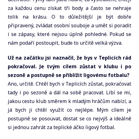
za každou cenu získat tři body a často se nehraje
tolik na krásu. O to důležitější je být dobře
připravený, zvládat osobní souboje a umět si poradit
i se zápasy, které nejsou úplně pohledné. Pokud se
nám podaří postoupit, bude to určitě velká výzva.
Už na začátku jsi naznačil, že bys v Teplicích rád
pokračoval. Je tvým cílem zůstat v klubu i po
sezoně a postupně se přiblížit ligovému fotbalu?
Ano, určitě. Chtěl bych v Teplicích zůstat, pokračovat
tady i po sezoně a dál na sobě pracovat. Líbí se mi,
jakou cestu klub směrem k mladým hráčům nabízí, a
já bych ji chtěl využít co nejlépe. Mým cílem je
postupně se posouvat, dostat se co nejvýš a ideálně
si jednou zahrát za teplické áčko ligový fotbal.