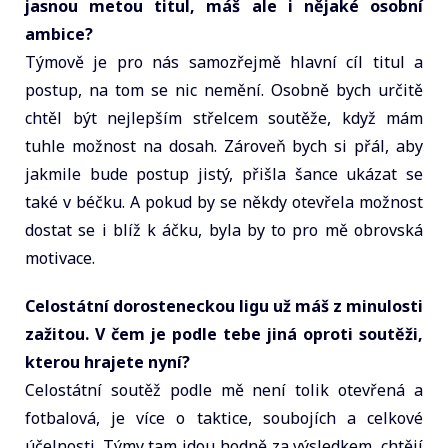
jasnou metou titul, máš ale i nějaké osobní
ambice?
Týmově je pro nás samozřejmě hlavní cíl titul a
postup, na tom se nic nemění. Osobně bych určitě
chtěl být nejlepším střelcem soutěže, když mám
tuhle možnost na dosah. Zároveň bych si přál, aby
jakmile bude postup jistý, přišla šance ukázat se
také v béčku. A pokud by se někdy otevřela možnost
dostat se i blíž k áčku, byla by to pro mě obrovská
motivace.
Celostátní dorosteneckou ligu už máš z minulosti
zažitou. V čem je podle tebe jiná oproti soutěži,
kterou hrajete nyní?
Celostátní soutěž podle mě není tolik otevřená a
fotbalová, je více o taktice, soubojích a celkové
účelnosti. Týmy tam jdou hodně za výsledkem, chtějí