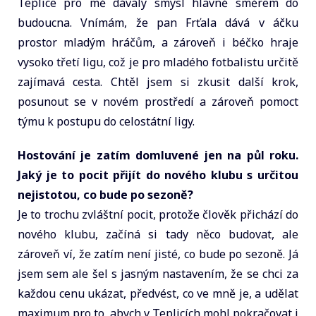
Teplice pro mě dávaly smysl hlavně směrem do
budoucna. Vnímám, že pan Frťala dává v áčku
prostor mladým hráčům, a zároveň i béčko hraje
vysoko třetí ligu, což je pro mladého fotbalistu určitě
zajímavá cesta. Chtěl jsem si zkusit další krok,
posunout se v novém prostředí a zároveň pomoct
týmu k postupu do celostátní ligy.
Hostování je zatím domluvené jen na půl roku.
Jaký je to pocit přijít do nového klubu s určitou
nejistotou, co bude po sezoně?
Je to trochu zvláštní pocit, protože člověk přichází do
nového klubu, začíná si tady něco budovat, ale
zároveň ví, že zatím není jisté, co bude po sezoně. Já
jsem sem ale šel s jasným nastavením, že se chci za
každou cenu ukázat, předvést, co ve mně je, a udělat
maximum pro to, abych v Teplicích mohl pokračovat i