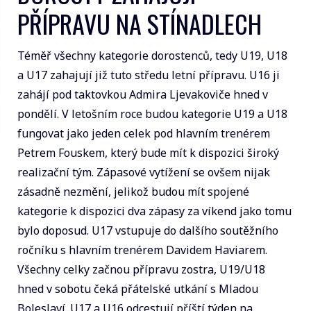
PŘÍPRAVU NA STÍNADLECH
Téměř všechny kategorie dorostenců, tedy U19, U18
a U17 zahajují již tuto středu letní přípravu. U16 ji
zahájí pod taktovkou Admira Ljevakoviče hned v
pondělí. V letošním roce budou kategorie U19 a U18
fungovat jako jeden celek pod hlavním trenérem
Petrem Fouskem, který bude mít k dispozici široký
realizační tým. Zápasové vytížení se ovšem nijak
zásadně nezmění, jelikož budou mít spojené
kategorie k dispozici dva zápasy za víkend jako tomu
bylo doposud. U17 vstupuje do dalšího soutěžního
ročníku s hlavním trenérem Davidem Haviarem.
Všechny celky začnou přípravu zostra, U19/U18
hned v sobotu čeká přátelské utkání s Mladou
Boleslaví. U17 a U16 odcestují příští týden na