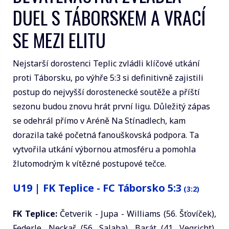
DUEL S TÁBORSKEM A VRACÍ
SE MEZI ELITU
Nejstarší dorostenci Teplic zvládli klíčové utkání
proti Táborsku, po výhře 5:3 si definitivně zajistili
postup do nejvyšší dorostenecké soutěže a příští
sezonu budou znovu hrát první ligu. Důležitý zápas
se odehrál přímo v Aréně Na Stínadlech, kam
dorazila také početná fanouškovská podpora. Ta
vytvořila utkání výbornou atmosféru a pomohla
žlutomodrým k vítězné postupové tečce.
U19 | FK Teplice - FC Táborsko 5:3
(3:2)
FK Teplice:
Četverik - Jupa - Williams (56. Šťovíček),
Federle, Neckař (56. Salaba), Barát (41. Vegricht),