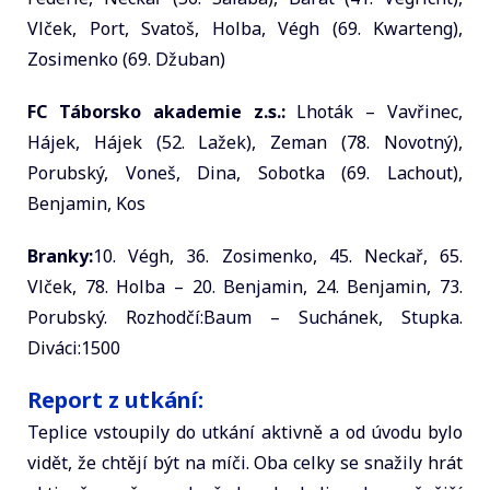
Vlček, Port, Svatoš, Holba, Végh (69. Kwarteng),
Zosimenko (69. Džuban)
FC Táborsko akademie z.s.:
Lhoták – Vavřinec,
Hájek, Hájek (52. Lažek), Zeman (78. Novotný),
Porubský, Voneš, Dina, Sobotka (69. Lachout),
Benjamin, Kos
Branky:
10. Végh, 36. Zosimenko, 45. Neckař, 65.
Vlček, 78. Holba – 20. Benjamin, 24. Benjamin, 73.
Porubský. Rozhodčí:Baum – Suchánek, Stupka.
Diváci:1500
Report z utkání:
Teplice vstoupily do utkání aktivně a od úvodu bylo
vidět, že chtějí být na míči. Oba celky se snažily hrát