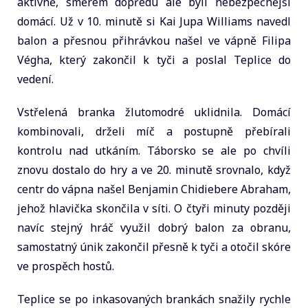
aktivně, směrem dopředu ale byli nebezpečnější
domácí. Už v 10. minutě si Kai Jupa Williams navedl
balon a přesnou přihrávkou našel ve vápně Filipa
Végha, který zakončil k tyči a poslal Teplice do
vedení.
Vstřelená branka žlutomodré uklidnila. Domácí
kombinovali, drželi míč a postupně přebírali
kontrolu nad utkáním. Táborsko se ale po chvíli
znovu dostalo do hry a ve 20. minutě srovnalo, když
centr do vápna našel Benjamin Chidiebere Abraham,
jehož hlavička skončila v síti. O čtyři minuty později
navíc stejný hráč využil dobrý balon za obranu,
samostatný únik zakončil přesně k tyči a otočil skóre
ve prospěch hostů.
Teplice se po inkasovaných brankách snažily rychle