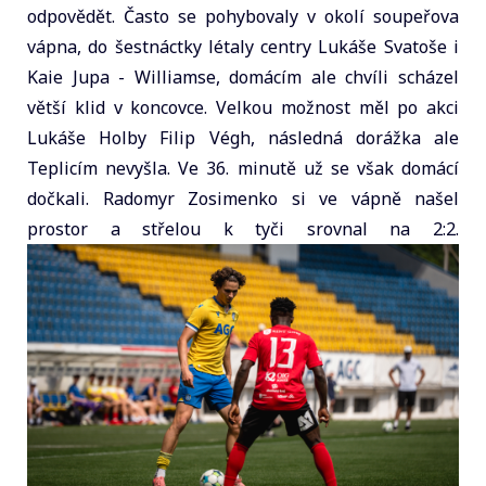
odpovědět. Často se pohybovaly v okolí soupeřova
vápna, do šestnáctky létaly centry Lukáše Svatoše i
Kaie Jupa - Williamse, domácím ale chvíli scházel
větší klid v koncovce. Velkou možnost měl po akci
Lukáše Holby Filip Végh, následná dorážka ale
Teplicím nevyšla. Ve 36. minutě už se však domácí
dočkali. Radomyr Zosimenko si ve vápně našel
prostor a střelou k tyči srovnal na 2:2.