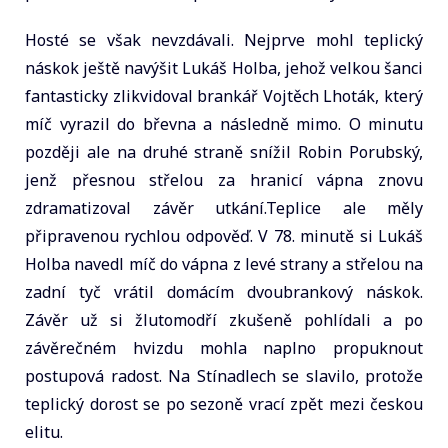
Hosté se však nevzdávali. Nejprve mohl teplický
náskok ještě navýšit Lukáš Holba, jehož velkou šanci
fantasticky zlikvidoval brankář Vojtěch Lhoták, který
míč vyrazil do břevna a následně mimo. O minutu
později ale na druhé straně snížil Robin Porubský,
jenž přesnou střelou za hranicí vápna znovu
zdramatizoval závěr utkání.Teplice ale měly
připravenou rychlou odpověď. V 78. minutě si Lukáš
Holba navedl míč do vápna z levé strany a střelou na
zadní tyč vrátil domácím dvoubrankový náskok.
Závěr už si žlutomodří zkušeně pohlídali a po
závěrečném hvizdu mohla naplno propuknout
postupová radost. Na Stínadlech se slavilo, protože
teplický dorost se po sezoně vrací zpět mezi českou
elitu.