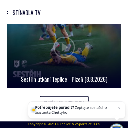
STÍNADLA TV
Sestřih utkání Teplice - Plzeň (8.8.2026)
OFICIÁLNÍ YOUTUBE KANÁL
Potřebujete poradit?
Zeptejte se našeho
asistenta
Chettyho
.
Copyright © 2026 FK Teplice & eSports.cz, s.r.o.