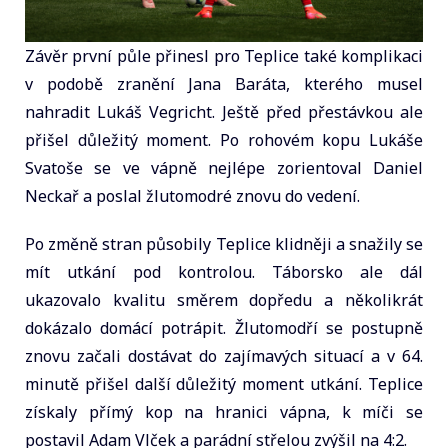
Závěr první půle přinesl pro Teplice také komplikaci
v podobě zranění Jana Baráta, kterého musel
nahradit Lukáš Vegricht. Ještě před přestávkou ale
přišel důležitý moment. Po rohovém kopu Lukáše
Svatoše se ve vápně nejlépe zorientoval Daniel
Neckař a poslal žlutomodré znovu do vedení.
Po změně stran působily Teplice klidněji a snažily se
mít utkání pod kontrolou. Táborsko ale dál
ukazovalo kvalitu směrem dopředu a několikrát
dokázalo domácí potrápit. Žlutomodří se postupně
znovu začali dostávat do zajímavých situací a v 64.
minutě přišel další důležitý moment utkání. Teplice
získaly přímý kop na hranici vápna, k míči se
postavil Adam Vlček a parádní střelou zvýšil na 4:2.