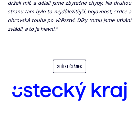
drželi míč a dělali jsme zbytečné chyby. Na druhou
stranu tam bylo to nejdůležitější, bojovnost, srdce a
obrovská touha po vítězství. Díky tomu jsme utkání
zvládli, a to je hlavní.“
SDÍLET ČLÁNEK