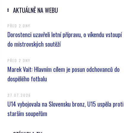
AKTUÁLNĚ NA WEBU
PŘED 2 DNY
Dorostenci uzavřeli letní přípravu, o víkendu vstoupí
do mistrovských soutěží
PŘED 2 DNY
Marek Vait: Hlavním cílem je posun odchovanců do
dospělého fotbalu
27.07.2026
U14 vybojovala na Slovensku bronz, U15 uspěla proti
starším soupeřům