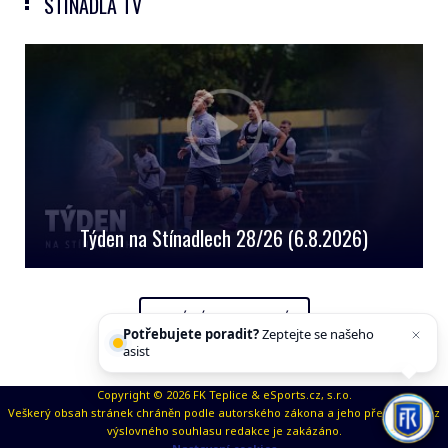
STÍNADLA TV
Týden na Stínadlech 28/26 (6.8.2026)
OFICIÁLNÍ YOUTUBE KANÁL
Potřebujete poradit?
Zeptejte se našeho
asistenta
Copyright © 2026 FK Teplice & eSports.cz, s.r.o.
Veškerý obsah stránek chráněn podle autorského zákona a jeho přejímaní bez
výslovného souhlasu redakce je zakázáno.