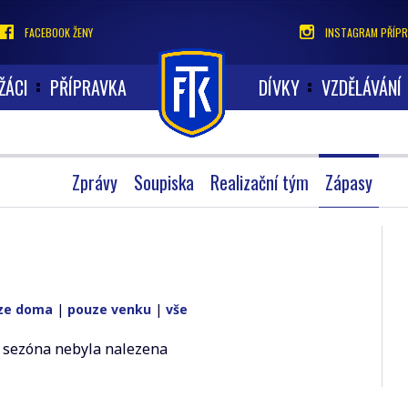
FACEBOOK ŽENY
INSTAGRAM PŘÍPR
ŽÁCI
PŘÍPRAVKA
DÍVKY
VZDĚLÁVÁNÍ
Zprávy
Soupiska
Realizační tým
Zápasy
ze doma
|
pouze venku
|
vše
 sezóna nebyla nalezena