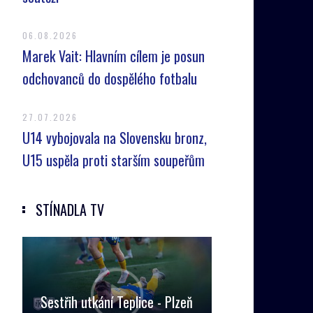
06.08.2026
Marek Vait: Hlavním cílem je posun
odchovanců do dospělého fotbalu
27.07.2026
U14 vybojovala na Slovensku bronz,
U15 uspěla proti starším soupeřům
STÍNADLA TV
Sestřih utkání Teplice - Plzeň