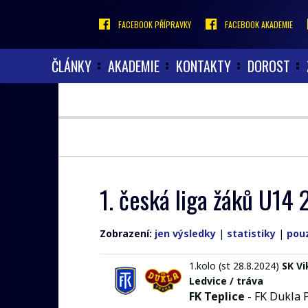
FACEBOOK PŘÍPRAVKY
FACEBOOK AKADEMIE
ČLÁNKY
AKADEMIE
KONTAKTY
DOROST
1. česká liga žáků U1
Zobrazení:
jen výsledky
|
statistiky
|
pou
1.kolo (st 28.8.2024)
SK Vi
Ledvice / tráva
FK Teplice
- FK Dukla 