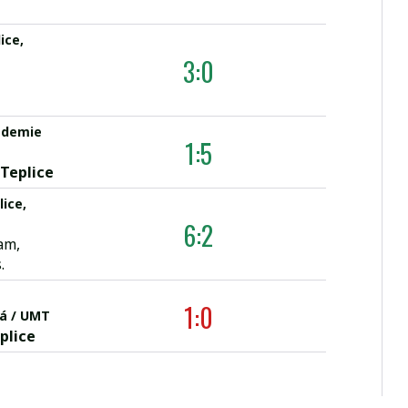
ice,
3:0
ademie
1:5
 Teplice
lice,
6:2
am,
.
1:0
ká / UMT
plice