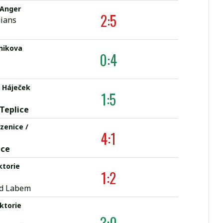
 Anger
2:5
ians
nikova
0:4
l Háječek
1:5
 Teplice
zenice /
4:1
ice
ktorie
1:2
ad Labem
iktorie
3:0