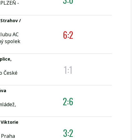
 PLZEŇ -
Strahov /
6:2
klubu AC
ý spolek
plice,
1:1
o České
áva
2:6
mládež,
 Viktorie
3:2
 Praha