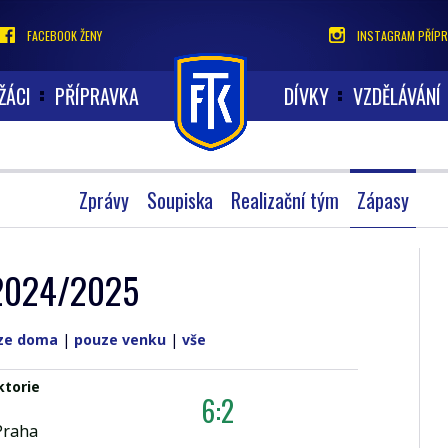
FACEBOOK ŽENY
INSTAGRAM PŘÍPR
ŽÁCI
PŘÍPRAVKA
DÍVKY
VZDĚLÁVÁNÍ
Zprávy
Soupiska
Realizační tým
Zápasy
4 2024/2025
ze doma
|
pouze venku
|
vše
ktorie
6:2
Praha