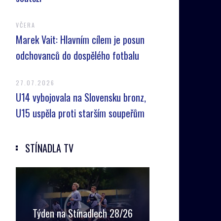
VČERA
Marek Vait: Hlavním cílem je posun
odchovanců do dospělého fotbalu
27.07.2026
U14 vybojovala na Slovensku bronz,
U15 uspěla proti starším soupeřům
STÍNADLA TV
Týden na Stínadlech 28/26