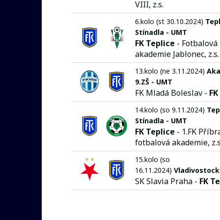
VIII, z.s.
6.kolo (st 30.10.2024)
Tepl
Stínadla - UMT
FK Teplice
- Fotbalová
akademie Jablonec, z.s.
13.kolo (ne 3.11.2024)
Ak
9.ZŠ - UMT
FK Mladá Boleslav -
FK
14.kolo (so 9.11.2024)
Tep
Stínadla - UMT
FK Teplice
- 1.FK Příbr
fotbalová akademie, z.s
15.kolo (so
16.11.2024)
Vladivostoc
SK Slavia Praha -
FK Te