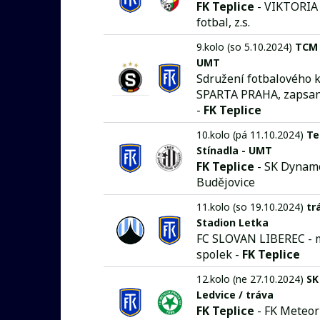
FK Teplice
- VIKTORIA
fotbal, z.s.
9.kolo (so 5.10.2024)
TCM 
UMT
Sdružení fotbalového 
SPARTA PRAHA, zapsan
-
FK Teplice
10.kolo (pá 11.10.2024)
Te
Stínadla - UMT
FK Teplice
- SK Dynam
Budějovice
11.kolo (so 19.10.2024)
tr
Stadion Letka
FC SLOVAN LIBEREC - 
spolek -
FK Teplice
12.kolo (ne 27.10.2024)
SK
Ledvice / tráva
FK Teplice
- FK Meteor