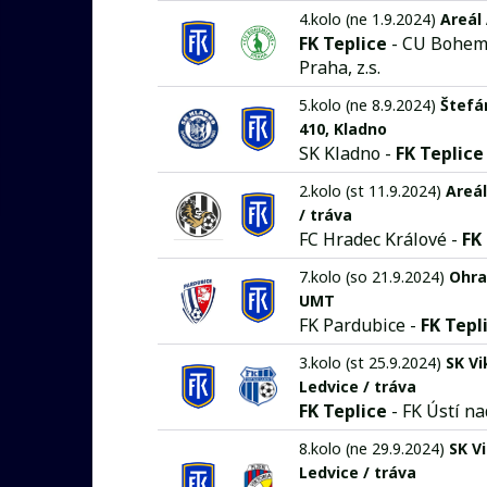
4.kolo (ne 1.9.2024)
Areál
FK Teplice
- CU Bohem
Praha, z.s.
5.kolo (ne 8.9.2024)
Štefá
410, Kladno
SK Kladno -
FK Teplice
2.kolo (st 11.9.2024)
Areá
/ tráva
FC Hradec Králové -
FK
7.kolo (so 21.9.2024)
Ohra
UMT
FK Pardubice -
FK Tepl
3.kolo (st 25.9.2024)
SK Vi
Ledvice / tráva
FK Teplice
- FK Ústí n
8.kolo (ne 29.9.2024)
SK V
Ledvice / tráva