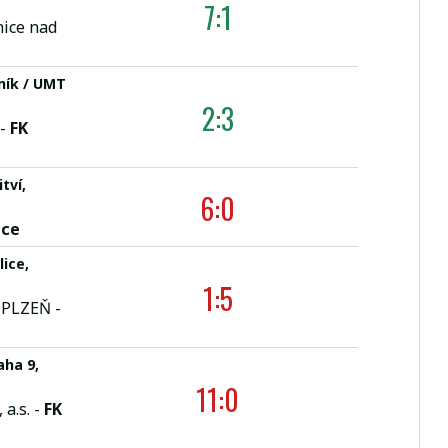
7:1
ice nad
ník / UMT
2:3
 -
FK
tví,
6:0
ice
lice,
1:5
 PLZEŇ -
aha 9,
11:0
 a.s. -
FK