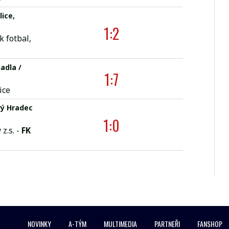
lice,
1:2
 fotbal,
nadla /
1:7
ice
ý Hradec
1:0
z.s. -
FK
NOVINKY
A-TÝM
MULTIMEDIA
PARTNEŘI
FANSHOP