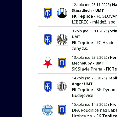
12.kolo (ne 23.11.2025)
N
Stínadlech - UMT
FK Teplice
- FC SLOVA
LIBEREC - mládež, spo
9.kolo (ne 30.11.2025)
Stí
UMT
FK Teplice
- FC Hradec
ženy z.s.
13.kolo (so 28.2.2026)
Hor
Měcholupy - UMT
SK Slavia Praha -
FK Te
14.kolo (so 7.3.2026)
Tepli
Anger UMT
FK Teplice
- SK Dynam
Budějovice
15.kolo (so 14.3.2026)
Hro
DFA Roudnice nad Lab
Hrobce z.s. -
FK Teplic