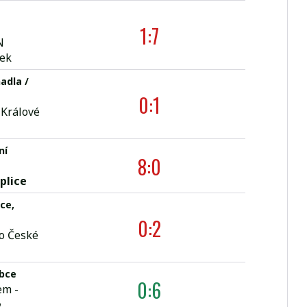
a
1:7
N
lek
nadla /
0:1
 Králové
ní
8:0
plice
ce,
0:2
o České
bce
0:6
em -
e