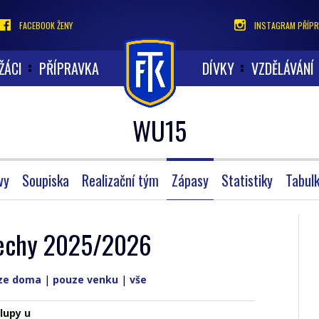
FACEBOOK ŽENY
INSTAGRAM PŘÍPR
ŽÁCI
PŘÍPRAVKA
DÍVKY
VZDĚLÁVÁNÍ
WU15
vy
Soupiska
Realizační tým
Zápasy
Statistiky
Tabul
 Čechy 2025/2026
ze doma
|
pouze venku
|
vše
lupy u