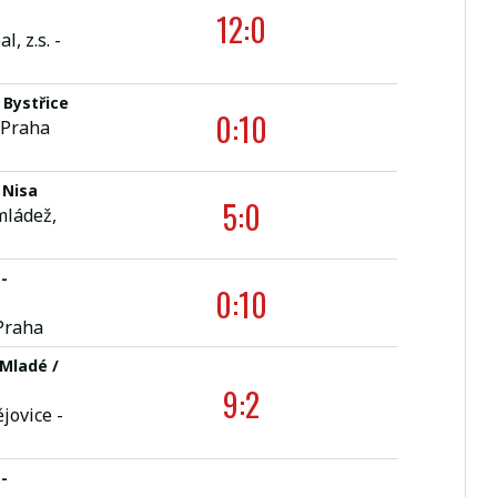
12:0
, z.s. -
 Bystřice
0:10
 Praha
Nisa
5:0
mládež,
-
0:10
 Praha
Mladé /
9:2
ovice -
-