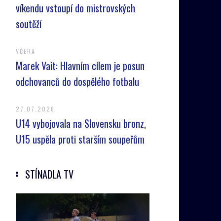
víkendu vstoupí do mistrovských
soutěží
VČERA
Marek Vait: Hlavním cílem je posun
odchovanců do dospělého fotbalu
27.07.2026
U14 vybojovala na Slovensku bronz,
U15 uspěla proti starším soupeřům
STÍNADLA TV