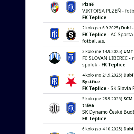
Plzně
VIKTORIA PLZEŇ - fotbal
FK Teplice
2.kolo (so 6.9.2025)
Dubí -
FK Teplice
- AC Sparta
fotbal, a.s.
3.kolo (ne 14.9.2025)
UMT 
FC SLOVAN LIBEREC - 
spolek -
FK Teplice
4.kolo (ne 21.9.2025)
Dubí 
Bystřice
FK Teplice
- SK Slavia
5.kolo (ne 28.9.2025)
SCM 
tráva
SK Dynamo České Buděj
FK Teplice
6.kolo (so 4.10.2025)
Dubí 