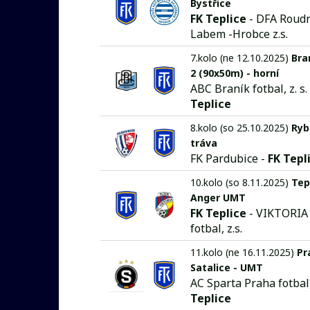
Bystřice
FK Teplice
- DFA Roudn
Labem -Hrobce z.s.
7.kolo (ne 12.10.2025)
Bra
2 (90x50m) - horní
ABC Braník fotbal, z. s.
Teplice
8.kolo (so 25.10.2025)
Rybi
tráva
FK Pardubice -
FK Tepl
10.kolo (so 8.11.2025)
Tep
Anger UMT
FK Teplice
- VIKTORIA
fotbal, z.s.
11.kolo (ne 16.11.2025)
Pr
Satalice - UMT
AC Sparta Praha fotbal,
Teplice