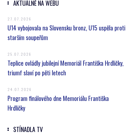
AKTUÁLNĚ NA WEBU
27.07.2026
U14 vybojovala na Slovensku bronz, U15 uspěla proti
starším soupeřům
25.07.2026
Teplice ovládly jubilejní Memoriál Františka Hrdličky,
triumf slaví po pěti letech
24.07.2026
Program finálového dne Memoriálu Františka
Hrdličky
STÍNADLA TV