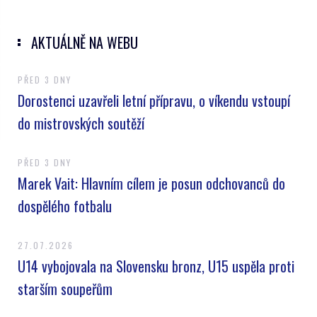
AKTUÁLNĚ NA WEBU
PŘED 3 DNY
Dorostenci uzavřeli letní přípravu, o víkendu vstoupí
do mistrovských soutěží
PŘED 3 DNY
Marek Vait: Hlavním cílem je posun odchovanců do
dospělého fotbalu
27.07.2026
U14 vybojovala na Slovensku bronz, U15 uspěla proti
starším soupeřům