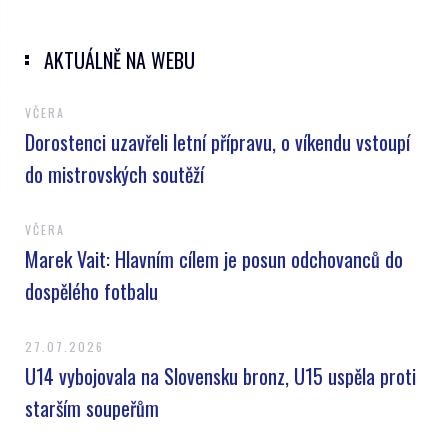
AKTUÁLNĚ NA WEBU
VČERA
Dorostenci uzavřeli letní přípravu, o víkendu vstoupí
do mistrovských soutěží
VČERA
Marek Vait: Hlavním cílem je posun odchovanců do
dospělého fotbalu
27.07.2026
U14 vybojovala na Slovensku bronz, U15 uspěla proti
starším soupeřům