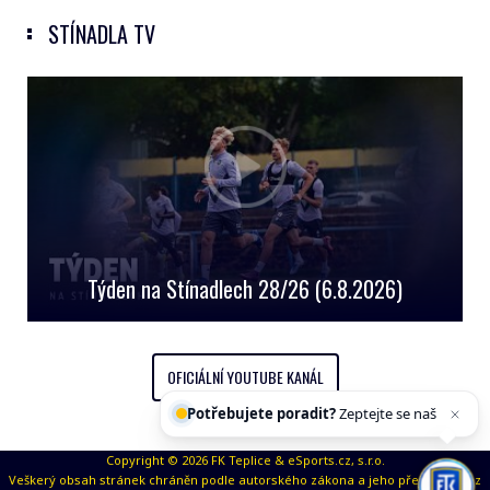
STÍNADLA TV
Týden na Stínadlech 28/26 (6.8.2026)
OFICIÁLNÍ YOUTUBE KANÁL
Potřebujete poradit?
Zeptejte se našeho a
Copyright © 2026 FK Teplice & eSports.cz, s.r.o.
Veškerý obsah stránek chráněn podle autorského zákona a jeho přejímaní bez